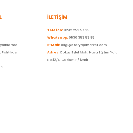
L
İLETİŞİM
Telefon:
0232 252 57 25
Whatsapp:
0530 353 53 95
Aydınlatma
E-Mail:
bilgi@staryapimarket.com
z Politikası
Adres:
Dokuz Eylül Mah. Hava Eğitim Yolu
No:12/C Gaziemir / İzmir
rı