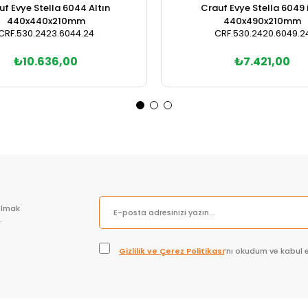
uf Evye Stella 6044 Altın
Crauf Evye Stella 6049 
440x440x210mm
440x490x210mm
CRF.530.2423.6044.24
CRF.530.2420.6049.2
₺10.636,00
₺7.421,00
olmak
.
Gizlilik ve Çerez Politikası
’nı okudum ve kabul 