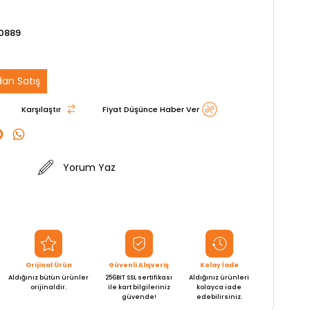
0889
an Satış
Karşılaştır
Fiyat Düşünce Haber Ver
Yorum Yaz
Orijinal Ürün
Güvenli Alışveriş
Kolay İade
Aldığınız bütün ürünler
256BIT SSL sertifikası
Aldığınız ürünleri
orijinaldir.
ile kart bilgileriniz
kolayca iade
güvende!
edebilirsiniz.