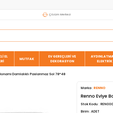
Çözüm Merkezi
Lİ EL
EV GEREÇLERİ VE
AYDINLATMA
MUTFAK
ERİ
DEKORASYON
ELEKTRİK
Bonami Damlalıklı Paslanmaz Sol 78*48
Marka
:
RENNO
Renno Eviye B
Stok Kodu
REN00
ADET