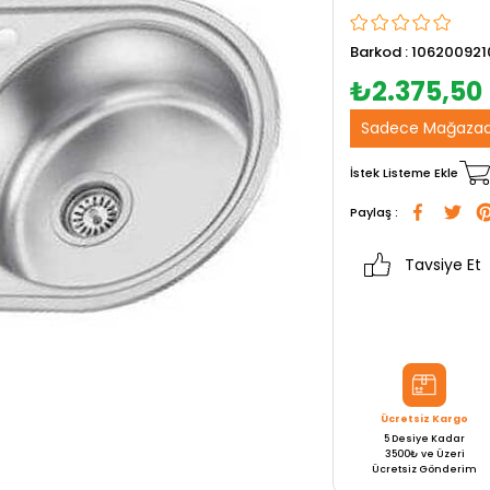
Barkod
:
106200921
₺2.375,50
Sadece Mağazad
İstek Listeme Ekle
Paylaş :
Tavsiye Et
Ücretsiz Kargo
5 Desiye Kadar
3500₺ ve Üzeri
Ücretsiz Gönderim