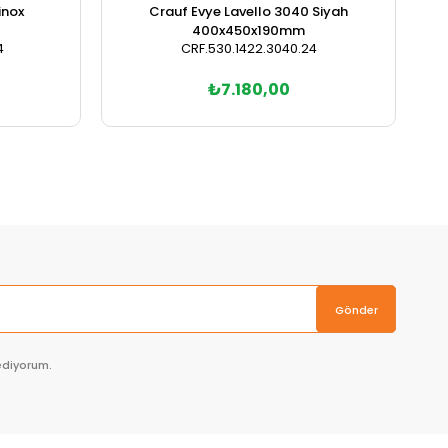
inox
Crauf Evye Lavello 3040 Siyah
400x450x190mm
4
CRF.530.1422.3040.24
₺7.180,00
Gönder
ediyorum.