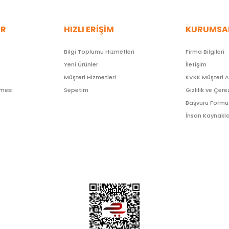
ER
HIZLI ERİŞİM
KURUMSA
Bilgi Toplumu Hizmetleri
Firma Bilgileri
Yeni Ürünler
İletişim
ı
Müşteri Hizmetleri
KVKK Müşteri 
şmesi
Sepetim
Gizlilik ve Çere
Başvuru Formu
İnsan Kaynakla