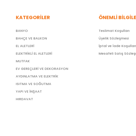
KATEGORİLER
ÖNEMLİ BİLGİL
BANYO
Teslimat Koşulları
BAHÇE VE BALKON
Üyelik Sözleşmesi
EL ALETLERİ
İptal ve İade Koşullar
ELEKTRİKLİ EL ALETLERİ
Mesafeli Satış Sözle
MUTFAK
EV GEREÇLERİ VE DEKORASYON
AYDINLATMA VE ELEKTRİK
ISITMA VE SOĞUTMA
YAPI VE İNŞAAT
HIRDAVAT