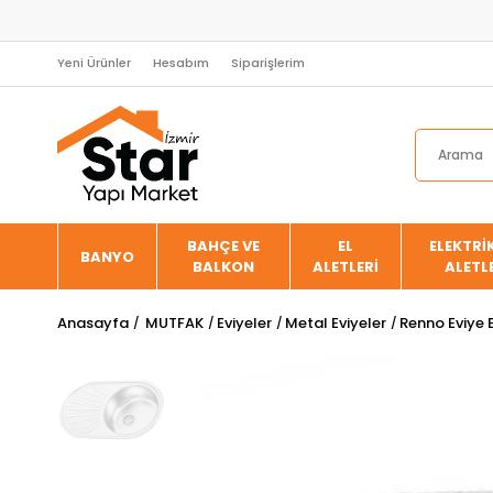
Yeni Ürünler
Hesabım
Siparişlerim
BAHÇE VE
EL
ELEKTRİK
BANYO
BALKON
ALETLERİ
ALETL
Anasayfa
MUTFAK
Eviyeler
Metal Eviyeler
Renno Eviye 