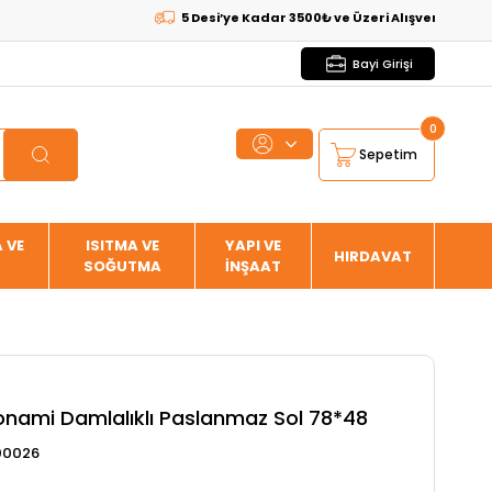
5 Desi’ye Kadar 3500₺ ve Üzeri Alışverişlerde
KARGO 
Bayi Girişi
0
Sepetim
 VE
ISITMA VE
YAPI VE
HIRDAVAT
SOĞUTMA
İNŞAAT
onami Damlalıklı Paslanmaz Sol 78*48
00026