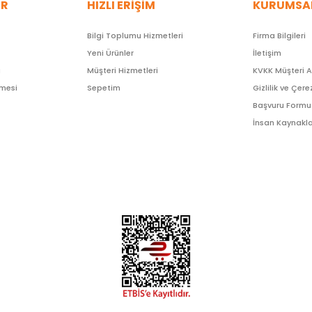
ER
HIZLI ERİŞİM
KURUMSA
Bilgi Toplumu Hizmetleri
Firma Bilgileri
Yeni Ürünler
İletişim
ı
Müşteri Hizmetleri
KVKK Müşteri 
şmesi
Sepetim
Gizlilik ve Çere
Başvuru Formu
İnsan Kaynakla