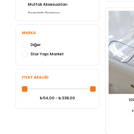
Mutfak Aksesuarları
Temizlik Ürünleri
Ankastre Mutfak Setleri
Aspiratör ve Davlumbazlar
MARKA
Beyaz Eşya
Diğer
Mutfak Mobilyası
Star Yapı Market
Mutfak Seramikleri
Küçük Ev Aletleri
FIYAT ARALIĞI
₺54,00 - ₺338,00
10