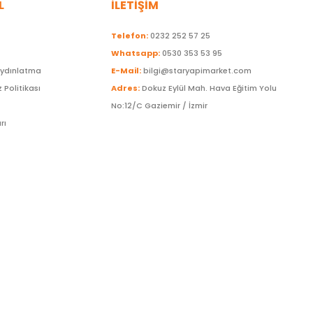
L
İLETİŞİM
Telefon:
0232 252 57 25
Whatsapp:
0530 353 53 95
Aydınlatma
E-Mail:
bilgi@staryapimarket.com
z Politikası
Adres:
Dokuz Eylül Mah. Hava Eğitim Yolu
No:12/C Gaziemir / İzmir
rı