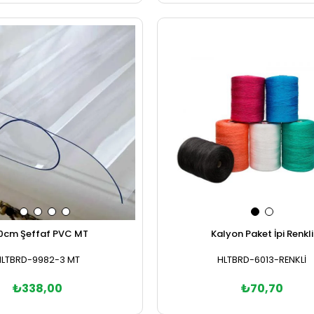
Sepete Ekle
Sepete Ekle
0cm Şeffaf PVC MT
Kalyon Paket İpi Renkli
HLTBRD-9982-3 MT
HLTBRD-6013-RENKLİ
₺338,00
₺70,70