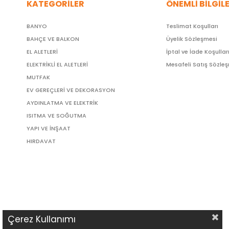
KATEGORİLER
ÖNEMLİ BİLGİL
BANYO
Teslimat Koşulları
BAHÇE VE BALKON
Üyelik Sözleşmesi
EL ALETLERİ
İptal ve İade Koşullar
ELEKTRİKLİ EL ALETLERİ
Mesafeli Satış Sözle
MUTFAK
EV GEREÇLERİ VE DEKORASYON
AYDINLATMA VE ELEKTRİK
ISITMA VE SOĞUTMA
YAPI VE İNŞAAT
HIRDAVAT
Çerez Kullanımı