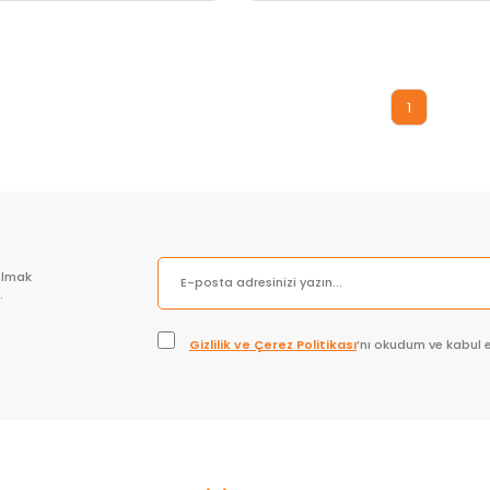
Sepete Ekle
Sepete Ekle
1
olmak
.
Gizlilik ve Çerez Politikası
’nı okudum ve kabul 