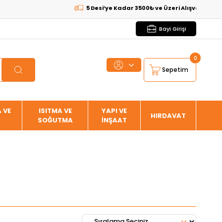
5 Desi’ye Kadar 3500₺ ve Üzeri Alışverişlerde
KAR
Bayi Girişi
0
Sepetim
 VE
ISITMA VE
YAPI VE
HIRDAVAT
SOĞUTMA
İNŞAAT