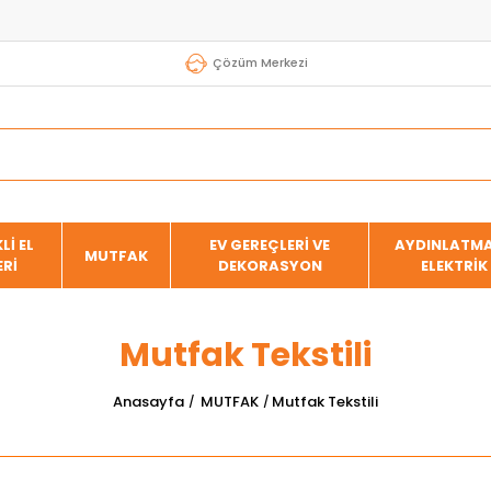
Çözüm Merkezi
Lİ EL
EV GEREÇLERİ VE
AYDINLATMA
MUTFAK
ERİ
DEKORASYON
ELEKTRİK
Mutfak Tekstili
Anasayfa
MUTFAK
Mutfak Tekstili