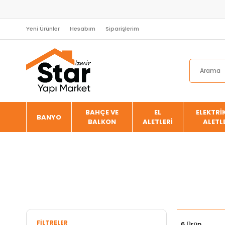
Yeni Ürünler
Hesabım
Siparişlerim
BAHÇE VE
EL
ELEKTRİK
BANYO
BALKON
ALETLERİ
ALETL
FILTRELER
6 Ürün