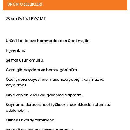
ÜRÜN ÖZELLIKLERI
70cm Şeffaf PVC MT
Ürün 1.kalite pvc hammaddeden üretilmiştir,
Hijyeniktir,
Şeffaf uzun ömürlü,
Cam gibi saydam ve berrak görünüm.
Özel yapısı sayesinde masanıza yapışır, kaymaz ve
kaydırmaz.
Isıya dayanıklıdır dalgalanma yapmaz .
Kaynama derecesindeki yüksek sıcaklıklardan olumsuz
etkilenebilir.
Silinebilir kolay temizlenir.
İstedeğiniz ölçüde kesim yapılabilir.