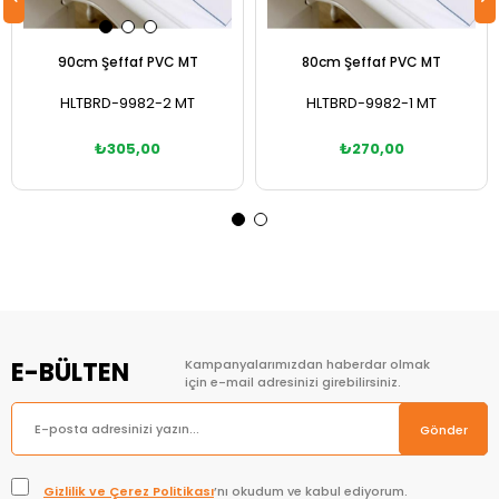
90cm Şeffaf PVC MT
80cm Şeffaf PVC MT
HLTBRD-9982-2 MT
HLTBRD-9982-1 MT
₺305,00
₺270,00
Sepete Ekle
Sepete Ekle
E-BÜLTEN
Kampanyalarımızdan haberdar olmak
için e-mail adresinizi girebilirsiniz.
Gönder
Gizlilik ve Çerez Politikası
’nı okudum ve kabul ediyorum.