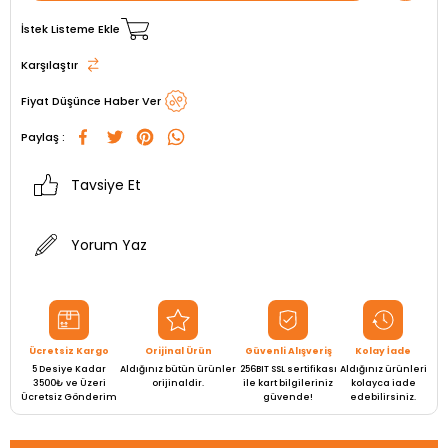
İstek Listeme Ekle
Karşılaştır
Fiyat Düşünce Haber Ver
Paylaş :
Tavsiye Et
Yorum Yaz
Ücretsiz Kargo
Orijinal Ürün
Güvenli Alışveriş
Kolay İade
5 Desiye Kadar
Aldığınız bütün ürünler
256BIT SSL sertifikası
Aldığınız ürünleri
3500₺ ve Üzeri
orijinaldir.
ile kart bilgileriniz
kolayca iade
Ücretsiz Gönderim
güvende!
edebilirsiniz.