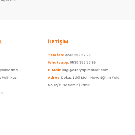
L
İLETİŞİM
Telefon:
0232 252 57 25
Whatsapp:
0530 353 53 95
Aydınlatma
E-Mail:
bilgi@staryapimarket.com
z Politikası
Adres:
Dokuz Eylül Mah. Hava Eğitim Yolu
No:12/C Gaziemir / İzmir
rı