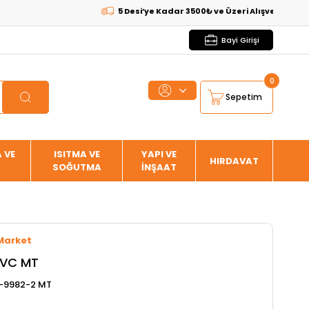
5 Desi’ye Kadar 3500₺ ve Üzeri Alışverişlerde
KARGO 
Bayi Girişi
0
Sepetim
 VE
ISITMA VE
YAPI VE
HIRDAVAT
SOĞUTMA
İNŞAAT
Market
PVC MT
-9982-2 MT