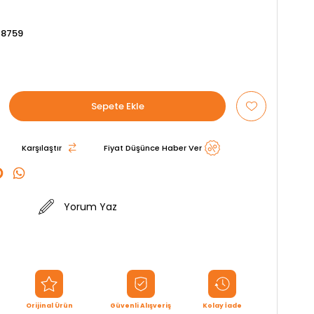
48759
Karşılaştır
Fiyat Düşünce Haber Ver
Yorum Yaz
Orijinal Ürün
Güvenli Alışveriş
Kolay İade