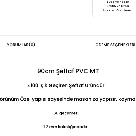
5 Desiye Kadar
3500₺ ve Üzeri
Ücretsiz Gönderim
YORUMLAR
(0)
ÖDEME SEÇENEKLERI
90cm Şeffaf PVC MT
%100 Işık Geçiren Şeffaf Üründür.
ünüm Özel yapısı sayesinde masanıza yapışır, kaymaz ve
Su geçirmez.
1.2 mm kalınlığındadır.