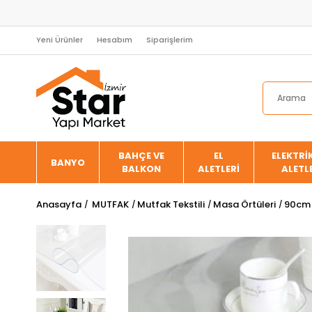
Yeni Ürünler
Hesabım
Siparişlerim
BAHÇE VE
EL
ELEKTRİK
BANYO
BALKON
ALETLERİ
ALETL
Anasayfa
MUTFAK
Mutfak Tekstili
Masa Örtüleri
90cm 