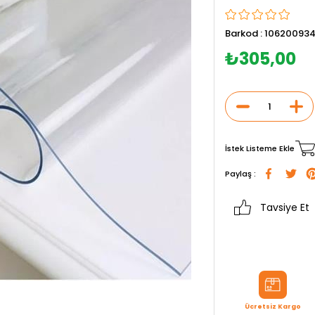
Barkod
:
10620093
₺305,00
İstek Listeme Ekle
Paylaş :
Tavsiye Et
Ücretsiz Kargo