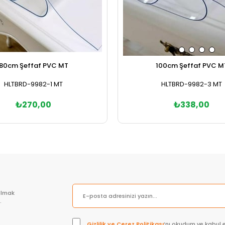
80cm Şeffaf PVC MT
100cm Şeffaf PVC M
HLTBRD-9982-1 MT
HLTBRD-9982-3 MT
₺270,00
₺338,00
Sepete Ekle
Sepete Ekle
olmak
.
Gizlilik ve Çerez Politikası
’nı okudum ve kabul 