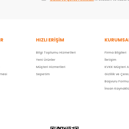
ER
HIZLI ERİŞİM
KURUMSA
Bilgi Toplumu Hizmetleri
Firma Bilgileri
Yeni Ürünler
İletişim
ı
Müşteri Hizmetleri
KVKK Müşteri 
şmesi
Sepetim
Gizlilik ve Çere
Başvuru Formu
İnsan Kaynakla