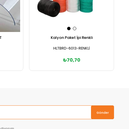
T
Kalyon Paket İpi Renkli
HLTBRD-6013-RENKLİ
₺70,70
Sepete Ekle
Gönder
ediyorum.