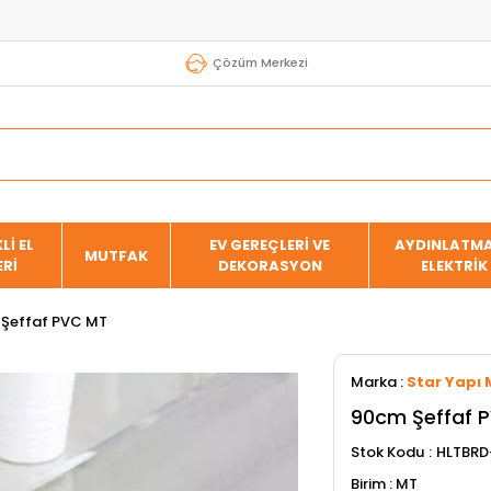
Çözüm Merkezi
Lİ EL
EV GEREÇLERİ VE
AYDINLATMA
MUTFAK
ERİ
DEKORASYON
ELEKTRİK
Şeffaf PVC MT
Marka
:
Star Yapı 
90cm Şeffaf 
Stok Kodu
HLTBRD
MT