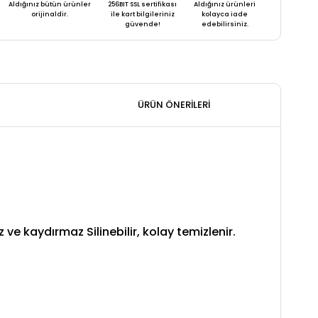
Aldığınız bütün ürünler
256BIT SSL sertifikası
Aldığınız ürünleri
orijinaldir.
ile kart bilgileriniz
kolayca iade
güvende!
edebilirsiniz.
ÜRÜN ÖNERILERI
 kaydırmaz Silinebilir, kolay temizlenir.