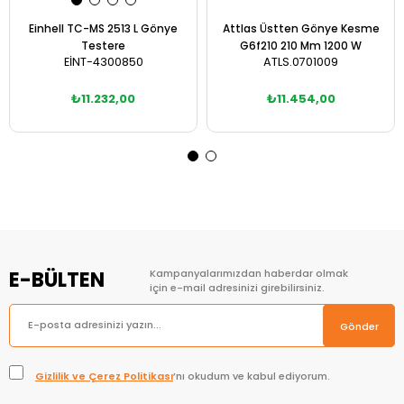
Einhell TC-MS 2513 L Gönye
Attlas Üstten Gönye Kesme
Testere
G6f210 210 Mm 1200 W
EİNT-4300850
ATLS.0701009
₺11.232,00
₺11.454,00
Sepete Ekle
Sepete Ekle
E-BÜLTEN
Kampanyalarımızdan haberdar olmak
için e-mail adresinizi girebilirsiniz.
Gönder
Gizlilik ve Çerez Politikası
’nı okudum ve kabul ediyorum.