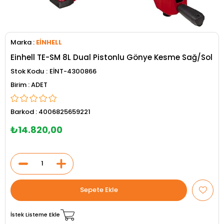
Marka
:
EİNHELL
Einhell TE-SM 8L Dual Pistonlu Gönye Kesme Sağ/Sol
Stok Kodu
EİNT-4300866
ADET
Barkod
:
4006825659221
₺14.820,00
İstek Listeme Ekle