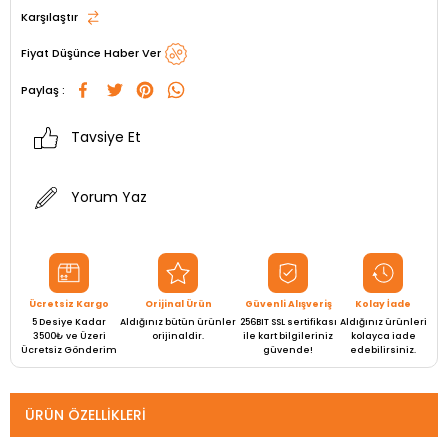
Karşılaştır
Fiyat Düşünce Haber Ver
Paylaş :
Tavsiye Et
Yorum Yaz
Ücretsiz Kargo
Orijinal Ürün
Güvenli Alışveriş
Kolay İade
5 Desiye Kadar
Aldığınız bütün ürünler
256BIT SSL sertifikası
Aldığınız ürünleri
3500₺ ve Üzeri
orijinaldir.
ile kart bilgileriniz
kolayca iade
Ücretsiz Gönderim
güvende!
edebilirsiniz.
ÜRÜN ÖZELLIKLERI