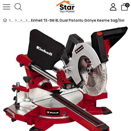
0
Einhell TE-SM 8L Dual Pistonlu Gönye Kesme Sağ/Sol