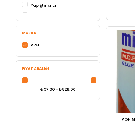
Yapıştırıcılar
Tutkallar ve Köpükler
MARKA
APEL
FIYAT ARALIĞI
₺97,00 - ₺828,00
Apel M