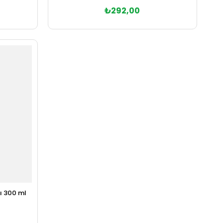
₺292,00
Sepete Ekle
ı 300 ml