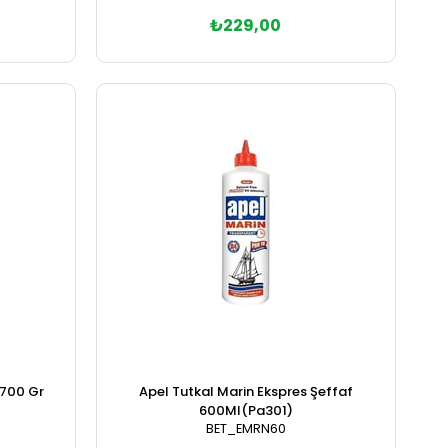
₺229,00
Sepete Ekle
 700 Gr
Apel Tutkal Marin Ekspres Şeffaf
600Ml(Pa301)
BET_EMRN60