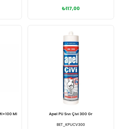
₺117,00
Sepete Ekle
 Ml+100 Ml
Apel PU Sıvı Çivi 300 Gr
BET_KPUCV300