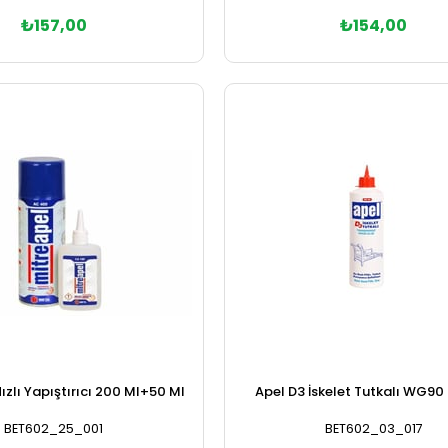
₺157,00
₺154,00
Sepete Ekle
Sepete Ekle
ızlı Yapıştırıcı 200 Ml+50 Ml
Apel D3 İskelet Tutkalı WG90
BET602_25_001
BET602_03_017