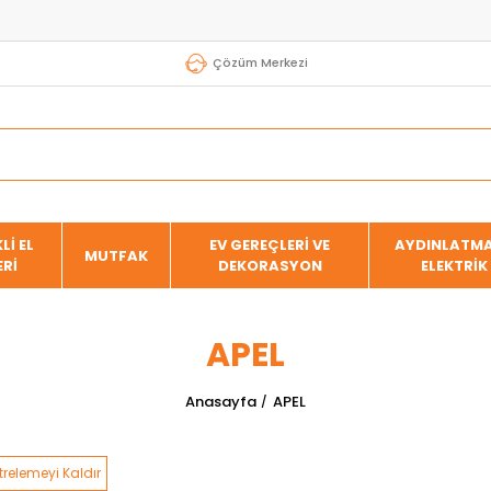
Çözüm Merkezi
Lİ EL
EV GEREÇLERİ VE
AYDINLATMA
MUTFAK
ERİ
DEKORASYON
ELEKTRİK
APEL
Anasayfa
APEL
ltrelemeyi Kaldır