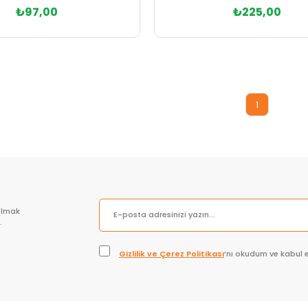
₺97,00
₺225,00
Sepete Ekle
Sepete Ekle
1
olmak
.
Gizlilik ve Çerez Politikası
’nı okudum ve kabul 