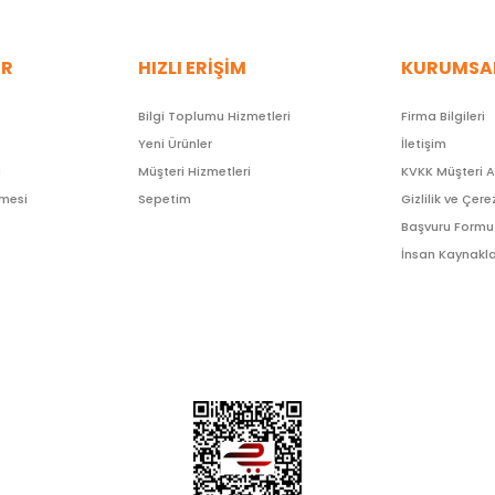
ER
HIZLI ERİŞİM
KURUMSA
Bilgi Toplumu Hizmetleri
Firma Bilgileri
Yeni Ürünler
İletişim
ı
Müşteri Hizmetleri
KVKK Müşteri 
şmesi
Sepetim
Gizlilik ve Çere
Başvuru Formu
İnsan Kaynakla