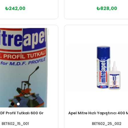
₺242,00
₺828,00
Sepete Ekle
Sepete Ekle
DF Profil Tutkalı 600 Gr
Apel Mitre Hızlı Yapıştırıcı 400
BET602_15_001
BET602_25_002