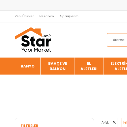
Yeni Ürünler
Hesabım
Siparişlerim
BAHÇE VE
EL
ELEKTRİK
BANYO
BALKON
ALETLERİ
ALETL
APEL
Fi
FILTRELER