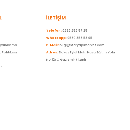
L
İLETİŞİM
Telefon:
0232 252 57 25
Whatsapp:
0530 353 53 95
Aydınlatma
E-Mail:
bilgi@staryapimarket.com
z Politikası
Adres:
Dokuz Eylül Mah. Hava Eğitim Yolu
No:12/C Gaziemir / İzmir
rı