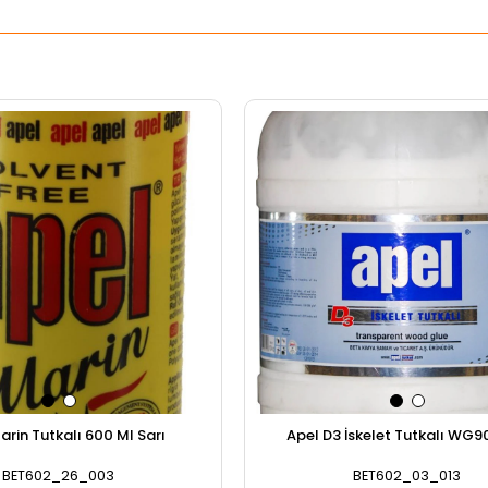
arin Tutkalı 600 Ml Sarı
Apel D3 İskelet Tutkalı WG9
BET602_26_003
BET602_03_013