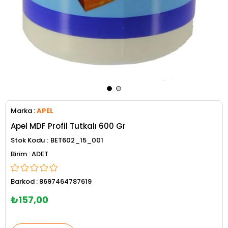
Marka
:
APEL
Apel MDF Profil Tutkalı 600 Gr
Stok Kodu
BET602_15_001
ADET
Barkod
:
8697464787619
₺157,00