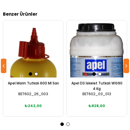
Benzer Ürünler
Apel Marin Tutkalı 600 Ml Sarı
Apel D3 İskelet Tutkalı WG90
4 Kg
BET602_26_003
BET602_03_013
₺242,00
₺828,00
Sepete Ekle
Sepete Ekle