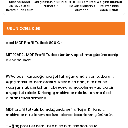
5 Desiye Kadar
Aldığınız bütün ürünler
256BIT SSL sertifikası
Aldığınız ürünleri
3500₺ ve Üzeri
orijinaldir.
ile kart bilgileriniz
kolayca iade
Ücretsiz Gönderim
güvende!
edebilirsiniz.
ÜRÜN ÖZELLIKLERI
Apel MDF Profil Tutkalı 600 Gr
MİTREAPEL MDF Profil Tutkalı üstün yapıştırma gücüne sahip
D3 normunda
PVAc bazlı kuruduğunda şeffaflaşan emülsiyon tutkaldır.
Ağaç masifleri nem oranı yüksek olsa dahi, birbirlerine
yapıştırmak için kullanılabilecek homopolimer yapıda bir
ahşap tutkalıdır. Kırlangıç makinelerinde kullanıma özel
olarak tasarlanmıştır.
MDF profil tutkalı, kuruduğunda şeffaflaşır. Kırlangıç
makinelerin kullanımına özel olarak tasarlanmış üründür.
– Ağaç profiller nemli bile olsa birbirine sorunsuz