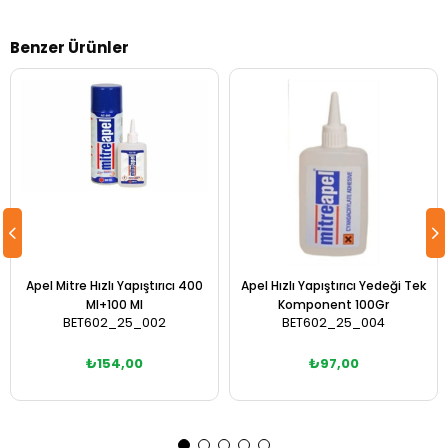
Benzer Ürünler
Apel Mitre Hızlı Yapıştırıcı 400
Apel Hızlı Yapıştırıcı Yedeği Tek
Ml+100 Ml
Komponent 100Gr
BET602_25_002
BET602_25_004
₺154,00
₺97,00
Sepete Ekle
Sepete Ekle