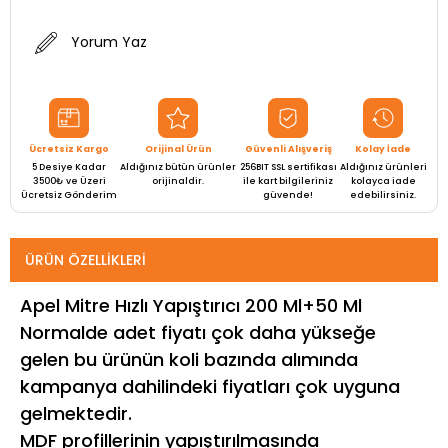
Yorum Yaz
Ücretsiz Kargo
Orijinal Ürün
Güvenli Alışveriş
Kolay İade
5 Desiye Kadar
Aldığınız bütün ürünler
256BIT SSL sertifikası
Aldığınız ürünleri
3500₺ ve Üzeri
orijinaldir.
ile kart bilgileriniz
kolayca iade
Ücretsiz Gönderim
güvende!
edebilirsiniz.
ÜRÜN ÖZELLIKLERI
Apel Mitre Hızlı Yapıştırıcı 200 Ml+50 Ml
Normalde adet fiyatı çok daha yükseğe
gelen bu ürünün koli bazında alımında
kampanya dahilindeki fiyatları çok uyguna
gelmektedir.
MDF profillerinin yapıştırılmasında