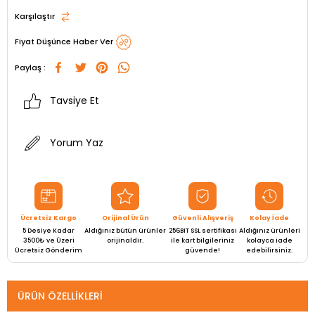
Karşılaştır
Fiyat Düşünce Haber Ver
Paylaş :
Tavsiye Et
Yorum Yaz
Ücretsiz Kargo
Orijinal Ürün
Güvenli Alışveriş
Kolay İade
5 Desiye Kadar
Aldığınız bütün ürünler
256BIT SSL sertifikası
Aldığınız ürünleri
3500₺ ve Üzeri
orijinaldir.
ile kart bilgileriniz
kolayca iade
Ücretsiz Gönderim
güvende!
edebilirsiniz.
ÜRÜN ÖZELLIKLERI