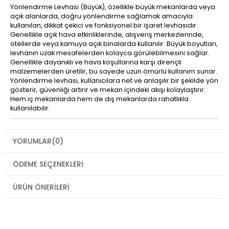
Yönlendirme Levhası (Büyük), özellikle büyük mekanlarda veya
açık alanlarda, doğru yönlendirme sağlamak amacıyla
kullanılan, dikkat çekici ve fonksiyonel bir işaret levhasıdır.
Genellikle açık hava etkinliklerinde, alışveriş merkezlerinde,
otellerde veya kamuya açık binalarda kullanılır. Büyük boyutları,
levhanın uzak mesafelerden kolayca görülebilmesini sağlar.
Genellikle dayanıklı ve hava koşullarına karşı dirençli
malzemelerden üretilir, bu sayede uzun ömürlü kullanım sunar.
Yönlendirme levhası, kullanıcılara net ve anlaşılır bir şekilde yön
gösterir, güvenliği artırır ve mekan içindeki akışı kolaylaştırır.
Hem iç mekanlarda hem de dış mekanlarda rahatlıkla
kullanılabilir.
YORUMLAR
(0)
ÖDEME SEÇENEKLERI
ÜRÜN ÖNERILERI