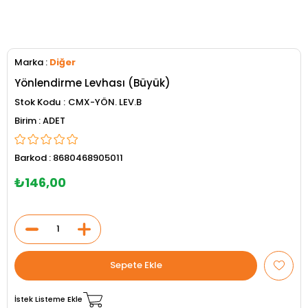
Marka
:
Diğer
Yönlendirme Levhası (Büyük)
Stok Kodu
CMX-YÖN. LEV.B
ADET
Barkod
:
8680468905011
₺146,00
İstek Listeme Ekle