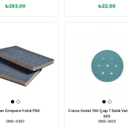
₺263,00
₺22,00
Sepete Ekle
Sepete Ekle
er Zımpara Yatık P60
Carox Violet 150 Çap 7 Delik Vel
320
GNS-0367
GNS-1403