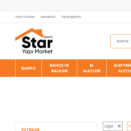
Yeni Ürünler
Hesabım
Siparişlerim
BAHÇE VE
EL
ELEKTRİK
BANYO
BALKON
ALETLERİ
ALETL
Diğer
F
FILTRELER