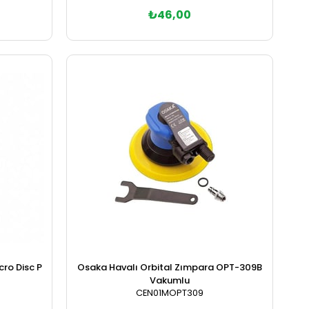
₺46,00
Sepete Ekle
cro Disc P
Osaka Havalı Orbital Zımpara OPT-309B
Vakumlu
CEN01MOPT309