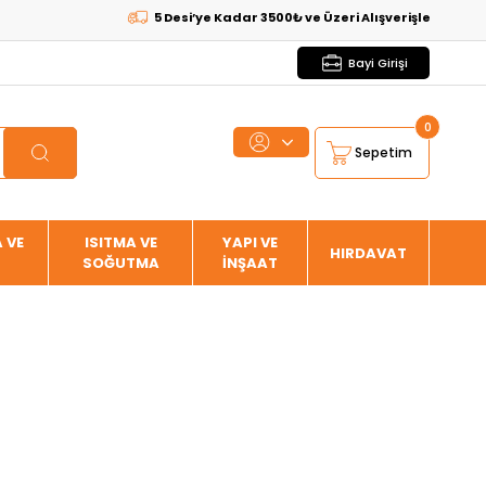
5 Desi’ye Kadar 3500₺ ve Üzeri Alışverişlerde
KARGO BEDAVA
Bayi Girişi
0
Sepetim
 VE
ISITMA VE
YAPI VE
HIRDAVAT
SOĞUTMA
İNŞAAT