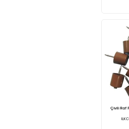
Çivili Raf
ILK