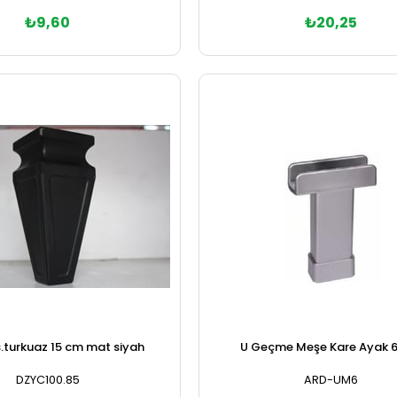
₺9,60
₺20,25
Sepete Ekle
Sepete Ekle
.turkuaz 15 cm mat siyah
U Geçme Meşe Kare Ayak 
DZYC100.85
ARD-UM6