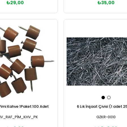
₺29,00
₺35,00
Sepete Ekle
Sepete Ekle
6 Lık İnşaat Çivisi (1 adet 2
 Pimi Kahve 1Paket:100 Adet
GZKR-0010
CIV_RAF_PİM_KHV_PK