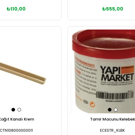
₺110,00
₺555,00
Sepete Ekle
Sepete Ekle
Kağıt Kanalı Krem
Tamir Macunu Kelebe
CTN108000000011
ECESTR_KLBK