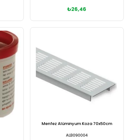
₺26,46
Sepete Ekle
k
Menfez Alüminyum Koza 70x50cm
ALB090004