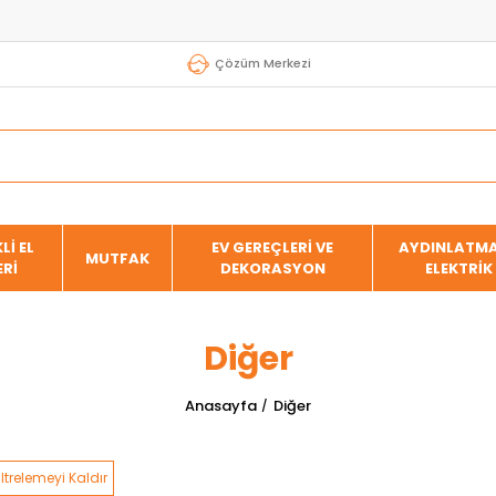
Çözüm Merkezi
Lİ EL
EV GEREÇLERİ VE
AYDINLATMA
MUTFAK
ERİ
DEKORASYON
ELEKTRİK
Diğer
Anasayfa
Diğer
iltrelemeyi Kaldır