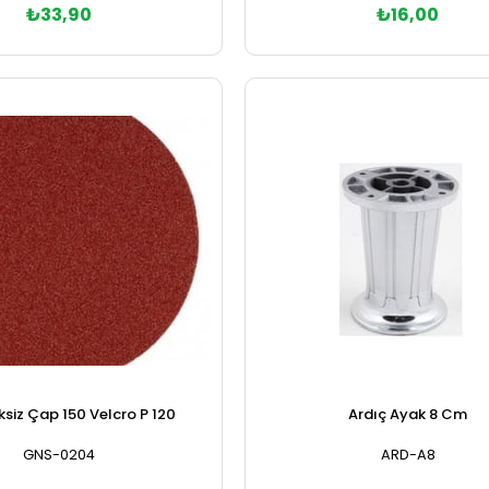
₺33,90
₺16,00
Sepete Ekle
Sepete Ekle
ksiz Çap 150 Velcro P 120
Ardıç Ayak 8 Cm
GNS-0204
ARD-A8