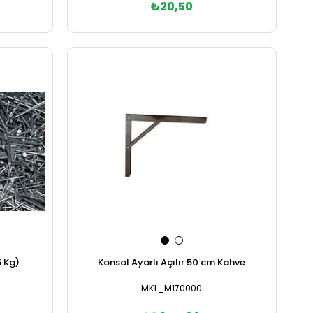
₺20,50
Sepete Ekle
5 Kg)
Konsol Ayarlı Açılır 50 cm Kahve
MKL_M170000