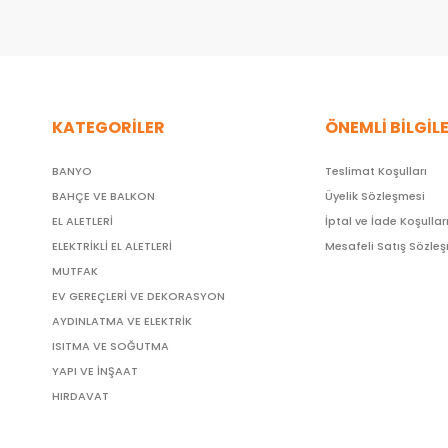
KATEGORİLER
ÖNEMLİ BİLGİL
BANYO
Teslimat Koşulları
BAHÇE VE BALKON
Üyelik Sözleşmesi
EL ALETLERİ
İptal ve İade Koşullar
ELEKTRİKLİ EL ALETLERİ
Mesafeli Satış Sözle
MUTFAK
EV GEREÇLERİ VE DEKORASYON
AYDINLATMA VE ELEKTRİK
ISITMA VE SOĞUTMA
YAPI VE İNŞAAT
HIRDAVAT