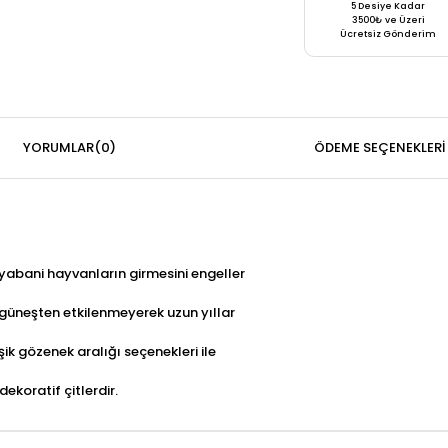
5 Desiye Kadar
3500₺ ve Üzeri
Ücretsiz Gönderim
YORUMLAR
(0)
ÖDEME SEÇENEKLERI
 yabani hayvanların girmesini engeller
 güneşten etkilenmeyerek uzun yıllar
şik gözenek aralığı seçenekleri ile
ekoratif çitlerdir.