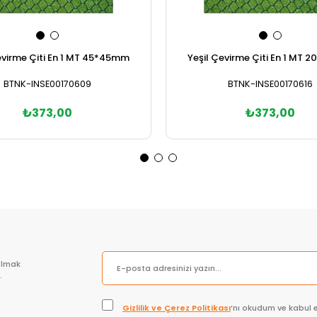
evirme Çiti En 1 MT 45*45mm
Yeşil Çevirme Çiti En 1 MT
BTNK-INSE00170609
BTNK-INSE00170616
₺373,00
₺373,00
Sepete Ekle
Sepete Ekle
olmak
.
Gizlilik ve Çerez Politikası
’nı okudum ve kabul 