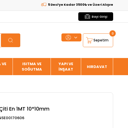
5 Desi’ye Kadar 3500₺ ve Üzeri Alışverişlerde
KARGO 
Bayi Girişi
0
Sepetim
 VE
ISITMA VE
YAPI VE
HIRDAVAT
SOĞUTMA
İNŞAAT
Çiti En 1MT 10*10mm
NSE00170606