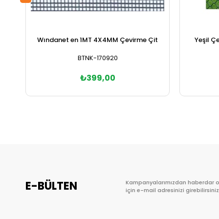
Wındanet en 1MT 4X4MM Çevirme Çit
Yeşil Ç
BTNK-170920
₺399,00
Sepete Ekle
E-BÜLTEN
Kampanyalarımızdan haberdar 
için e-mail adresinizi girebilirsiniz