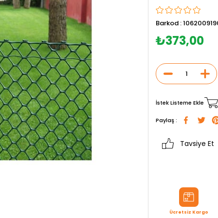
Barkod
:
106200919
₺373,00
İstek Listeme Ekle
Paylaş :
Tavsiye Et
Ücretsiz Kargo