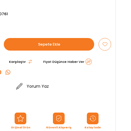
0761
Karşılaştır
Fiyat Düşünce Haber Ver
Yorum Yaz
Orijinal Ürün
Güvenli Alışveriş
Kolay İade