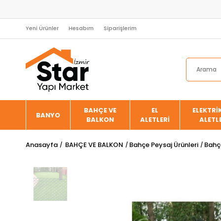
Yeni Ürünler
Hesabım
Siparişlerim
BAHÇE VE
EL
ELEKTRİK
BANYO
BALKON
ALETLERİ
ALETL
Anasayfa
BAHÇE VE BALKON
Bahçe Peysaj Ürünleri
Bahçe