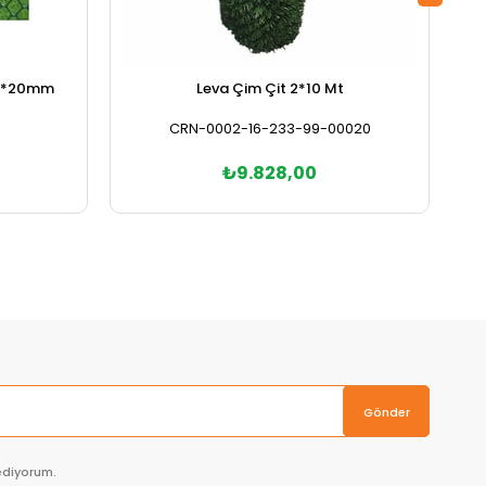
 20*20mm
Leva Çim Çit 2*10 Mt
CRN-0002-16-233-99-00020
₺9.828,00
Sepete Ekle
Gönder
ediyorum.