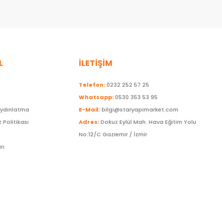
L
İLETİŞİM
Telefon:
0232 252 57 25
Whatsapp:
0530 353 53 95
Aydınlatma
E-Mail:
bilgi@staryapimarket.com
z Politikası
Adres:
Dokuz Eylül Mah. Hava Eğitim Yolu
No:12/C Gaziemir / İzmir
rı