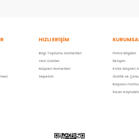
ER
HIZLI ERİŞİM
KURUMSA
Bilgi Toplumu Hizmetleri
Firma Bilgileri
Yeni Ürünler
İletişim
ı
Müşteri Hizmetleri
KVKK Müşteri 
şmesi
Sepetim
Gizlilik ve Çere
Başvuru Formu
İnsan Kaynakla