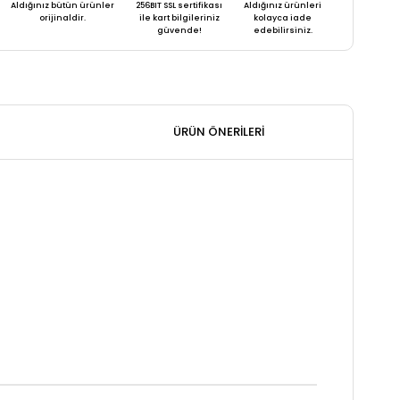
Aldığınız bütün ürünler
256BIT SSL sertifikası
Aldığınız ürünleri
orijinaldir.
ile kart bilgileriniz
kolayca iade
güvende!
edebilirsiniz.
ÜRÜN ÖNERILERI