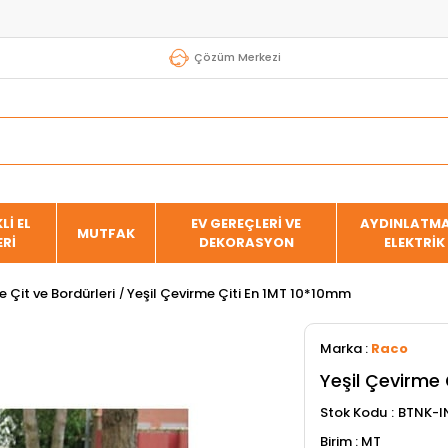
Çözüm Merkezi
Lİ EL
EV GEREÇLERİ VE
AYDINLATMA
MUTFAK
ERİ
DEKORASYON
ELEKTRİK
 Çit ve Bordürleri
Yeşil Çevirme Çiti En 1MT 10*10mm
Marka
:
Raco
Yeşil Çevirme 
Stok Kodu
BTNK-I
MT