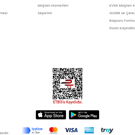
ı
Müşteri Hizmetleri
KVKK Müşteri 
şmesi
Sepetim
Gizlilik ve Çere
Başvuru Formu
İnsan Kaynakla
sıdır.