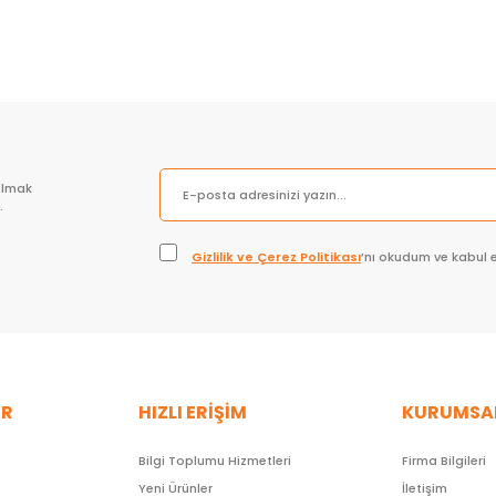
olmak
.
Gizlilik ve Çerez Politikası
’nı okudum ve kabul 
ER
HIZLI ERİŞİM
KURUMSA
Bilgi Toplumu Hizmetleri
Firma Bilgileri
Yeni Ürünler
İletişim