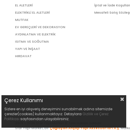
EL ALETLERİ
İptal ve İade Koşullar
ELEKTRİKLİ EL ALETLERİ
Mesafeli Satış Sözle
MUTFAK
EV GEREÇLERİ VE DEKORASYON
AYDINLATMA VE ELEKTRİK
ISITMA VE SOĞUTMA
YAPI VE İNŞAAT
HIRDAVAT
Çerez Kullanımı
Sizlere en iyi alışveriş deneyimini sunabilmek adına sitemizde
çerezler(cookies) kullanmaktayız. Detaylara
Gizlilik ve Çerez
Politikası
sayfasından ulaşabilirsiniz.
2009 - 2026 Star Yapı Market © Tüm Hakları Saklıdır.
Star Yapı Market, bir
Çağlayan Ahşap Yapı Aksesuarları A.Ş.
Marka