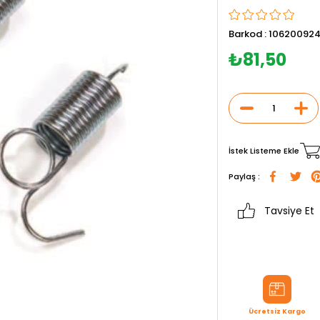
Barkod
:
10620092
₺81,50
İstek Listeme Ekle
Paylaş :
Tavsiye Et
Ücretsiz Kargo