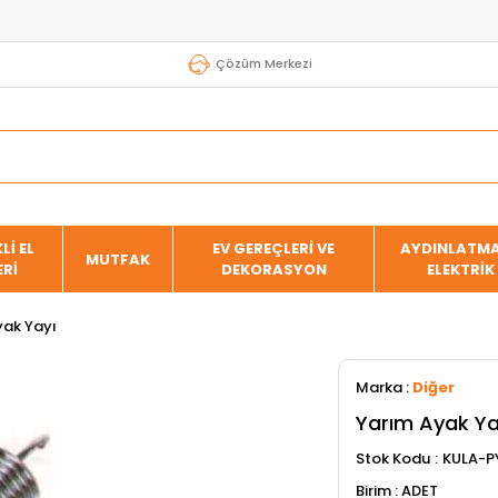
Çözüm Merkezi
Lİ EL
EV GEREÇLERİ VE
AYDINLATMA
MUTFAK
ERİ
DEKORASYON
ELEKTRİK
yak Yayı
Marka
:
Diğer
Yarım Ayak Ya
Stok Kodu
KULA-P
ADET