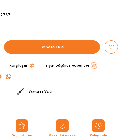
42767
Karşılaştır
Fiyat Düşünce Haber Ver
Yorum Yaz
Orijinal Ürün
Güvenli Alışveriş
Kolay İade