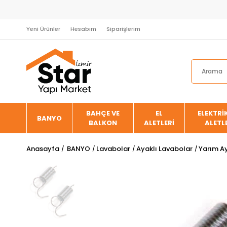
Yeni Ürünler
Hesabım
Siparişlerim
BAHÇE VE
EL
ELEKTRİK
BANYO
BALKON
ALETLERİ
ALETL
Anasayfa
BANYO
Lavabolar
Ayaklı Lavabolar
Yarım A