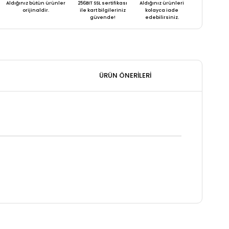
Aldığınız bütün ürünler
256BIT SSL sertifikası
Aldığınız ürünleri
orijinaldir.
ile kart bilgileriniz
kolayca iade
güvende!
edebilirsiniz.
ÜRÜN ÖNERILERI