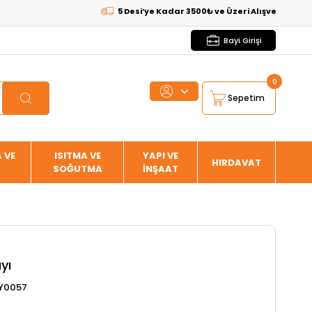
5 Desi’ye Kadar 3500₺ ve Üzeri Alışverişlerde
KARG
Bayi Girişi
0
Sepetim
 VE
ISITMA VE
YAPI VE
HIRDAVAT
SOĞUTMA
İNŞAAT
yı
Y0057