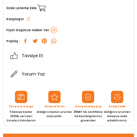
İstek Listeme Ekle
Karşılaştır
Fiyat Düşünce Haber Ver
Paylaş :
Tavsiye Et
Yorum Yaz
Ücretsiz Kargo
Orijinal Ürün
Güvenli Alışveriş
Kolay İade
5 Desiye Kadar
Aldığınız bütün ürünler
256BIT SSL sertifikası
Aldığınız ürünleri
3500₺ ve Üzeri
orijinaldir.
ile kart bilgileriniz
kolayca iade
Ücretsiz Gönderim
güvende!
edebilirsiniz.