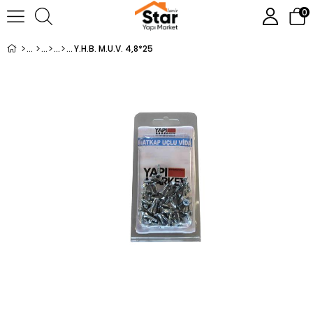
0
Y.H.B. M.U.V. 4,8*25