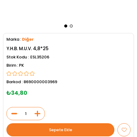
Marka
:
Diğer
Y.H.B. M.U.V. 4,8*25
Stok Kodu
ESL35206
PK
Barkod
:
8690000003969
₺34,80