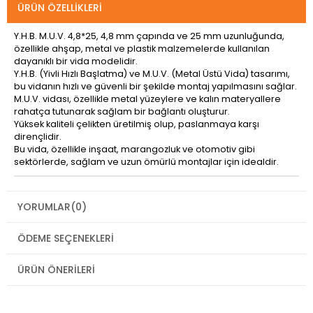
ÜRÜN ÖZELLIKLERI
Y.H.B. M.U.V. 4,8*25, 4,8 mm çapında ve 25 mm uzunluğunda,
özellikle ahşap, metal ve plastik malzemelerde kullanılan
dayanıklı bir vida modelidir.
Y.H.B. (Yivli Hızlı Başlatma) ve M.U.V. (Metal Üstü Vida) tasarımı,
bu vidanın hızlı ve güvenli bir şekilde montaj yapılmasını sağlar.
M.U.V. vidası, özellikle metal yüzeylere ve kalın materyallere
rahatça tutunarak sağlam bir bağlantı oluşturur.
Yüksek kaliteli çelikten üretilmiş olup, paslanmaya karşı
dirençlidir.
Bu vida, özellikle inşaat, marangozluk ve otomotiv gibi
sektörlerde, sağlam ve uzun ömürlü montajlar için idealdir.
YORUMLAR
(0)
ÖDEME SEÇENEKLERI
ÜRÜN ÖNERILERI