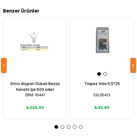
Benzer Ürünler
Ermo Alçıpan Dübeli Beyaz
Trapez Vida 5,5*25
Kanatlı 1pk 500 adet
ERM-16441
ESL35413
₺236,00
₺33,90
Sepete Ekle
Sepete Ekle