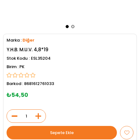
Marka
:
Diğer
Y.H.B. M.U.V. 4,8*19
Stok Kodu
ESL35204
PK
Barkod
:
8681612761033
₺54,50