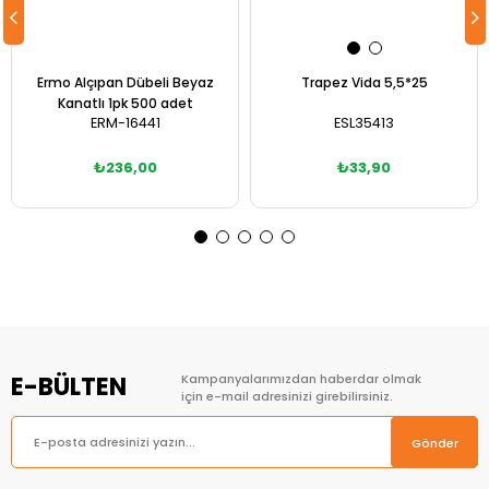
Ermo Alçıpan Dübeli Beyaz
Trapez Vida 5,5*25
Kanatlı 1pk 500 adet
ERM-16441
ESL35413
₺236,00
₺33,90
Sepete Ekle
Sepete Ekle
E-BÜLTEN
Kampanyalarımızdan haberdar olmak
için e-mail adresinizi girebilirsiniz.
Gönder