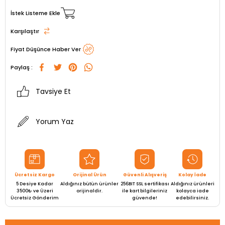
İstek Listeme Ekle
Karşılaştır
Fiyat Düşünce Haber Ver
Paylaş :
Tavsiye Et
Yorum Yaz
Ücretsiz Kargo
Orijinal Ürün
Güvenli Alışveriş
Kolay İade
5 Desiye Kadar
Aldığınız bütün ürünler
256BIT SSL sertifikası
Aldığınız ürünleri
3500₺ ve Üzeri
orijinaldir.
ile kart bilgileriniz
kolayca iade
Ücretsiz Gönderim
güvende!
edebilirsiniz.