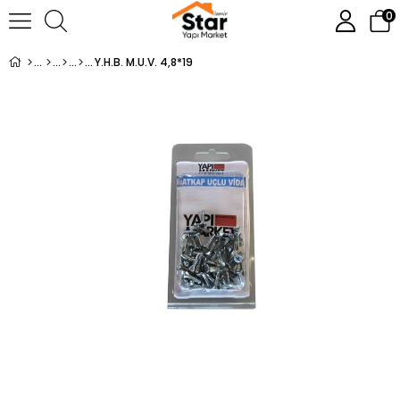
0
Y.H.B. M.U.V. 4,8*19