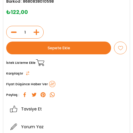
Barkod
:
8680838010598
₺122,00
İstek Listeme Ekle
Karşılaştır
Fiyat Düşünce Haber Ver
Paylaş :
Tavsiye Et
Yorum Yaz