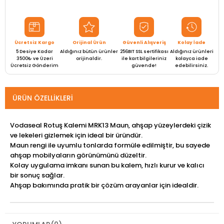
Ücretsiz Kargo
Orijinal Ürün
Güvenli Alışveriş
Kolay İade
5 Desiye Kadar
Aldığınız bütün ürünler
256BIT SSL sertifikası
Aldığınız ürünleri
3500₺ ve Üzeri
orijinaldir.
ile kart bilgileriniz
kolayca iade
Ücretsiz Gönderim
güvende!
edebilirsiniz.
ÜRÜN ÖZELLIKLERI
Vodaseal Rotuş Kalemi MRK13 Maun, ahşap yüzeylerdeki çizik
ve lekeleri gizlemek için ideal bir üründür.
Maun rengi ile uyumlu tonlarda formüle edilmiştir, bu sayede
ahşap mobilyaların görünümünü düzeltir.
Kolay uygulama imkanı sunan bu kalem, hızlı kurur ve kalıcı
bir sonuç sağlar.
Ahşap bakımında pratik bir çözüm arayanlar için idealdir.