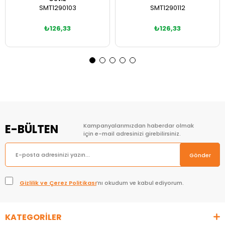
SMT1290103
SMT1290112
₺126,33
₺126,33
Sepete Ekle
Sepete Ekle
E-BÜLTEN
Kampanyalarımızdan haberdar olmak
için e-mail adresinizi girebilirsiniz.
Gönder
Gizlilik ve Çerez Politikası
’nı okudum ve kabul ediyorum.
KATEGORİLER