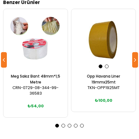
Benzer Ürünler
Meg Sakız Bant 48mm*1,5
Opp Havana Liner
Metre
19mmx25mt
CRN-0729-08-344-99-
TKN-OPP1925MT
36583
₺100,00
₺54,00
Sepete Ekle
Sepete Ekle