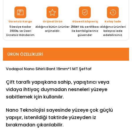
Ücretsiz Kargo
Orijinal Ürün
Güvenli Alışveriş
Kolay İade
5 Desiye Kadar
Aldığınız bütün ürünler
256BIT SSL sertifikası
Aldığınız ürünleri
3500₺ ve Üzeri
orijinaldir.
ile kart bilgileriniz
kolayca iade
Ücretsiz Gönderim
güvende!
edebilirsiniz.
ÜRÜN ÖZELLIKLERI
Vodapol Nano Sihirli Bant 19mm*1 MT Şeffaf
Çift taraflı yapışkana sahip, yapıştırıcı veya
vidaya ihtiyaç duymadan nesneleri yüzeye
sabitlemek için kullanılır.
Nano Teknolojisi sayesinde yüzeye çok güçlü
yapışır, istenildiği taktirde yüzeyden iz
bırakmadan çıkarılabilir.