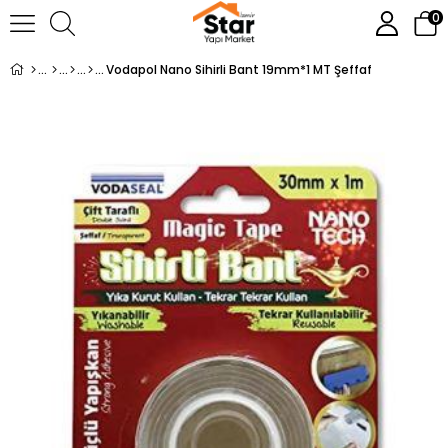
0
Vodapol Nano Sihirli Bant 19mm*1 MT Şeffaf