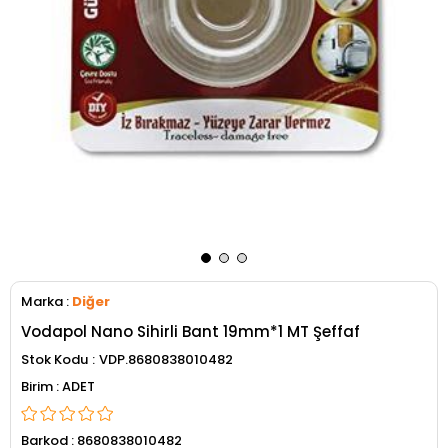
Marka
:
Diğer
Vodapol Nano Sihirli Bant 19mm*1 MT Şeffaf
Stok Kodu
VDP.8680838010482
ADET
Barkod
:
8680838010482