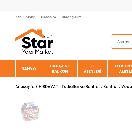
Yeni Ürünler
Hesabım
Siparişlerim
BAHÇE VE
EL
ELEKTRİK
BANYO
BALKON
ALETLERİ
ALETL
Anasayfa
HIRDAVAT
Tutkallar ve Bantlar
Bantlar
Voda