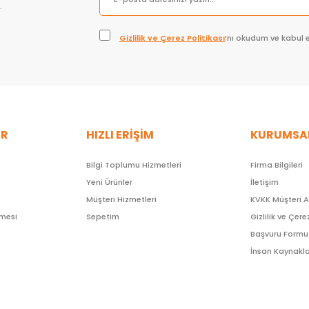
.
Gizlilik ve Çerez Politikası
’nı okudum ve kabul 
ER
HIZLI ERİŞİM
KURUMSA
Bilgi Toplumu Hizmetleri
Firma Bilgileri
Yeni Ürünler
İletişim
ı
Müşteri Hizmetleri
KVKK Müşteri 
şmesi
Sepetim
Gizlilik ve Çere
Başvuru Formu
İnsan Kaynakla