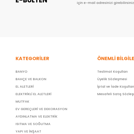
E-BÜLTEN
için e-mail adresinizi girebilirsiniz
KATEGORİLER
ÖNEMLİ BİLGİL
BANYO
Teslimat Koşulları
BAHÇE VE BALKON
Üyelik Sözleşmesi
EL ALETLERİ
İptal ve İade Koşullar
ELEKTRİKLİ EL ALETLERİ
Mesafeli Satış Sözle
MUTFAK
EV GEREÇLERİ VE DEKORASYON
AYDINLATMA VE ELEKTRİK
ISITMA VE SOĞUTMA
YAPI VE İNŞAAT