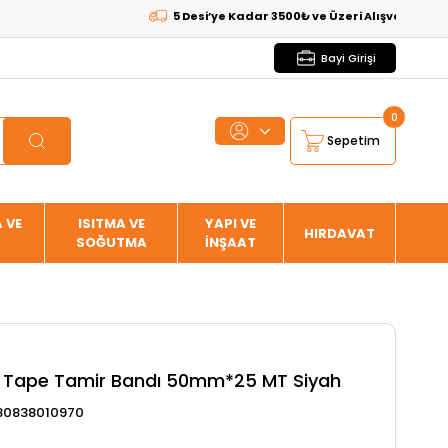
5 Desi’ye Kadar 3500₺ ve Üzeri Alışverişlerde
KARGO
Bayi Girişi
0
Sepetim
 VE
ISITMA VE
YAPI VE
HIRDAVAT
SOĞUTMA
İNŞAAT
 Tape Tamir Bandı 50mm*25 MT Siyah
80838010970