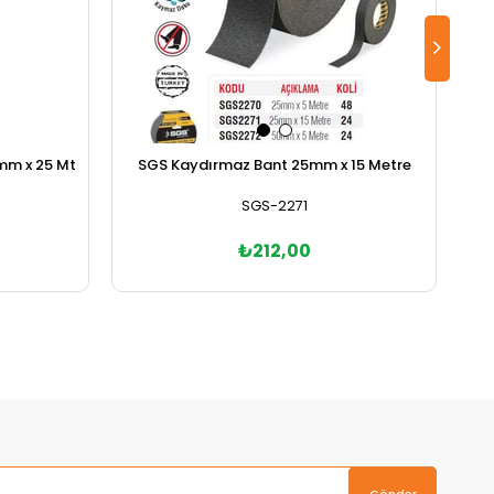
9mm x 25 Mt
SGS Kaydırmaz Bant 25mm x 15 Metre
SGS-2271
₺212,00
Sepete Ekle