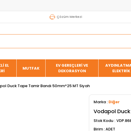
Çözüm Merkezi
Lİ EL
EV GEREÇLERİ VE
AYDINLATMA
MUTFAK
ERİ
DEKORASYON
ELEKTRİK
pol Duck Tape Tamir Bandı 50mm*25 MT Siyah
Marka
:
Diğer
Vodapol Duck
Stok Kodu
VDP.86
ADET