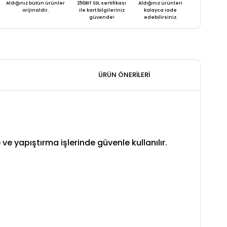
Aldığınız bütün ürünler
256BIT SSL sertifikası
Aldığınız ürünleri
orijinaldir.
ile kart bilgileriniz
kolayca iade
güvende!
edebilirsiniz.
ÜRÜN ÖNERILERI
 yapıştırma işlerinde güvenle kullanılır.