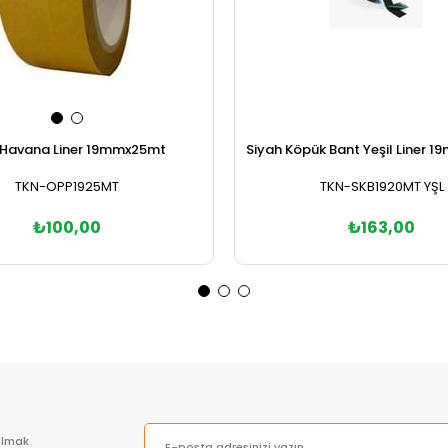
Havana Liner 19mmx25mt
Siyah Köpük Bant Yeşil Liner 1
TKN-OPP1925MT
TKN-SKB1920MT YŞL
₺100,00
₺163,00
Sepete Ekle
Sepete Ekle
olmak