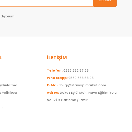
Gönder
ediyorum.
L
İLETİŞİM
Telefon:
0232 252 57 25
Whatsapp:
0530 353 53 95
Aydınlatma
E-Mail:
bilgi@staryapimarket.com
z Politikası
Adres:
Dokuz Eylül Mah. Hava Eğitim Yolu
No:12/C Gaziemir / İzmir
rı