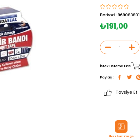
Barkod
:
86808380
₺191,00
İstek Listeme Ekle
Paylaş :
Tavsiye Et
Ücretsiz Kargo