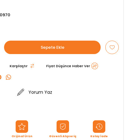
10970
Karşılaştır
Fiyat Düşünce Haber Ver
Yorum Yaz
Orijinal Ürün
Güvenli Alışveriş
Kolay İade