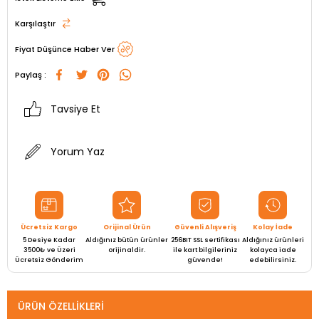
Karşılaştır
Fiyat Düşünce Haber Ver
Paylaş :
Tavsiye Et
Yorum Yaz
Ücretsiz Kargo
Orijinal Ürün
Güvenli Alışveriş
Kolay İade
5 Desiye Kadar
Aldığınız bütün ürünler
256BIT SSL sertifikası
Aldığınız ürünleri
3500₺ ve Üzeri
orijinaldir.
ile kart bilgileriniz
kolayca iade
Ücretsiz Gönderim
güvende!
edebilirsiniz.
ÜRÜN ÖZELLIKLERI