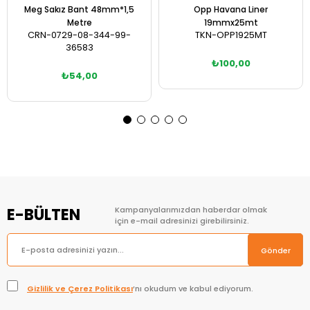
Meg Sakız Bant 48mm*1,5
Opp Havana Liner
Metre
19mmx25mt
CRN-0729-08-344-99-
TKN-OPP1925MT
36583
₺100,00
₺54,00
Sepete Ekle
Sepete Ekle
E-BÜLTEN
Kampanyalarımızdan haberdar olmak
için e-mail adresinizi girebilirsiniz.
Gönder
Gizlilik ve Çerez Politikası
’nı okudum ve kabul ediyorum.