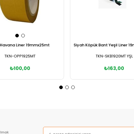
Havana Liner 19mmx25mt
Siyah Köpük Bant Yeşil Liner 1
TKN-OPP1925MT
TKN-SKB1920MT YŞL
₺100,00
₺163,00
Sepete Ekle
Sepete Ekle
olmak