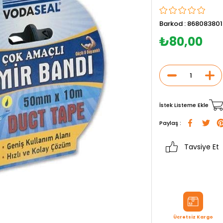
Barkod
:
86808380
₺80,00
İstek Listeme Ekle
Paylaş :
Tavsiye Et
Ücretsiz Kargo