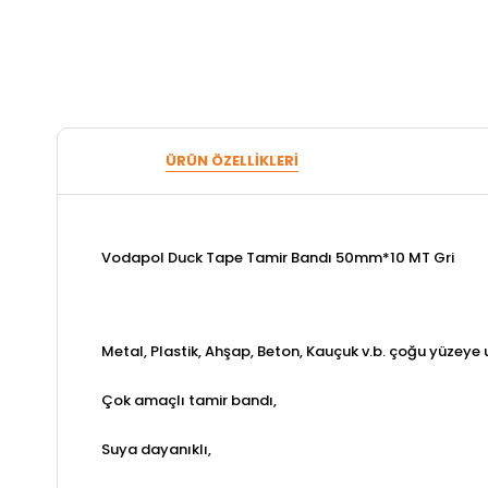
ÜRÜN ÖZELLIKLERI
Vodapol Duck Tape Tamir Bandı 50mm*10 MT Gri
Metal, Plastik, Ahşap, Beton, Kauçuk v.b. çoğu yüzeye 
Çok amaçlı tamir bandı,
Suya dayanıklı,