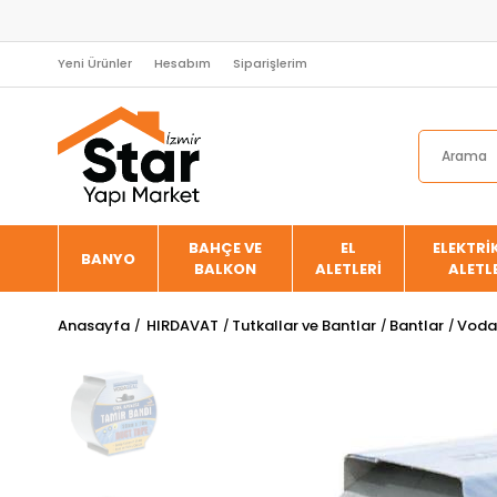
Yeni Ürünler
Hesabım
Siparişlerim
BAHÇE VE
EL
ELEKTRİK
BANYO
BALKON
ALETLERİ
ALETL
Anasayfa
HIRDAVAT
Tutkallar ve Bantlar
Bantlar
Voda