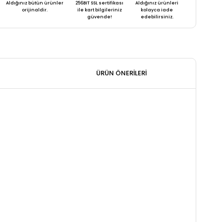
Aldığınız bütün ürünler
256BIT SSL sertifikası
Aldığınız ürünleri
orijinaldir.
ile kart bilgileriniz
kolayca iade
güvende!
edebilirsiniz.
ÜRÜN ÖNERILERI