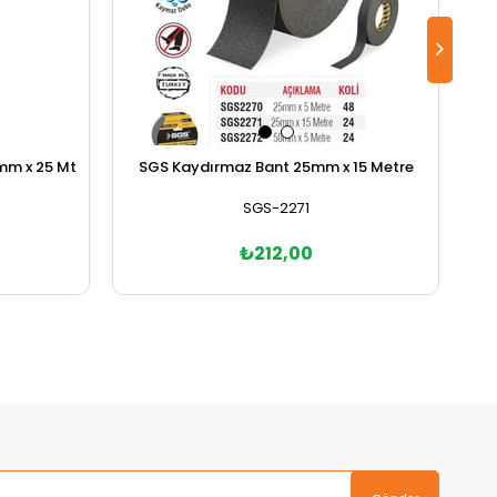
9mm x 25 Mt
SGS Kaydırmaz Bant 25mm x 15 Metre
SGS-2271
₺212,00
Sepete Ekle