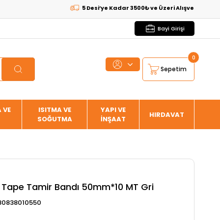
5 Desi’ye Kadar 3500₺ ve Üzeri Alışverişlerde
KARGO 
Bayi Girişi
0
Sepetim
 VE
ISITMA VE
YAPI VE
HIRDAVAT
SOĞUTMA
İNŞAAT
 Tape Tamir Bandı 50mm*10 MT Gri
80838010550