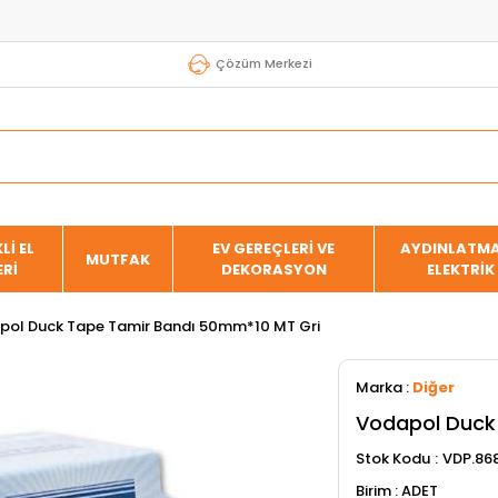
Çözüm Merkezi
Lİ EL
EV GEREÇLERİ VE
AYDINLATMA
MUTFAK
ERİ
DEKORASYON
ELEKTRİK
pol Duck Tape Tamir Bandı 50mm*10 MT Gri
Marka
:
Diğer
Vodapol Duck
Stok Kodu
VDP.86
ADET