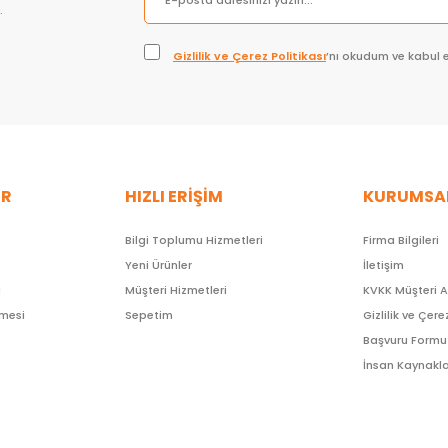
.
Gizlilik ve Çerez Politikası
’nı okudum ve kabul 
ER
HIZLI ERİŞİM
KURUMSA
Bilgi Toplumu Hizmetleri
Firma Bilgileri
Yeni Ürünler
İletişim
ı
Müşteri Hizmetleri
KVKK Müşteri 
şmesi
Sepetim
Gizlilik ve Çere
Başvuru Formu
İnsan Kaynakla