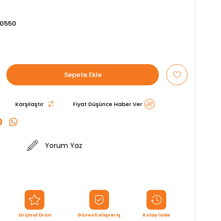
10550
Karşılaştır
Fiyat Düşünce Haber Ver
Yorum Yaz
Orijinal Ürün
Güvenli Alışveriş
Kolay İade