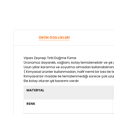
ÜRÜN ÖZELLIKLERI
Vipes Zeynep Tırtıl Düğme Füme
Ürünümüz dayanıklı, sağlam, kolay temizlenebilir ve şı
Uzun yıllar kararma ve soyulma olmadan kullanabilirsini
( Kimyasal ürünler kullanmadan, hafif nemli bir bez ile t
Kimyasal bir madde ile temizlenmediği sürece çok uzun yı
Ele kolay oturan şık tasarımı vardır.
MATERYAL
RENK