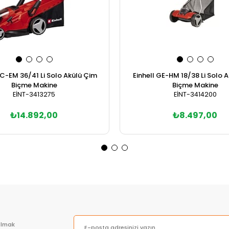
GC-EM 36/41 Li Solo Akülü Çim
Einhell GE-HM 18/38 Li Solo 
Biçme Makine
Biçme Makine
EİNT-3413275
EİNT-3414200
₺14.892,00
₺8.497,00
Sepete Ekle
Sepete Ekle
olmak