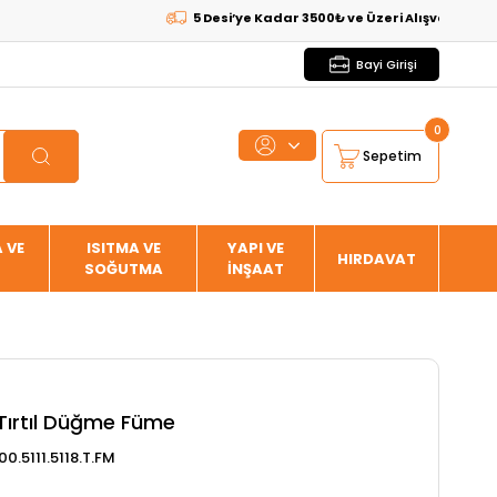
5 Desi’ye Kadar 3500₺ ve Üzeri Alışverişlerde
KARG
Bayi Girişi
0
Sepetim
 VE
ISITMA VE
YAPI VE
HIRDAVAT
SOĞUTMA
İNŞAAT
Tırtıl Düğme Füme
00.5111.5118.T.FM