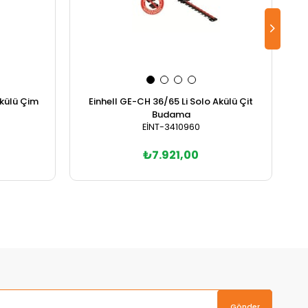
Akülü Çim
Einhell GE-CH 36/65 Li Solo Akülü Çit
E
Budama
EİNT-3410960
₺7.921,00
Sepete Ekle
Gönder