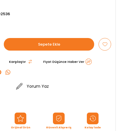
02536
Karşılaştır
Fiyat Düşünce Haber Ver
Yorum Yaz
Orijinal Ürün
Güvenli Alışveriş
Kolay İade