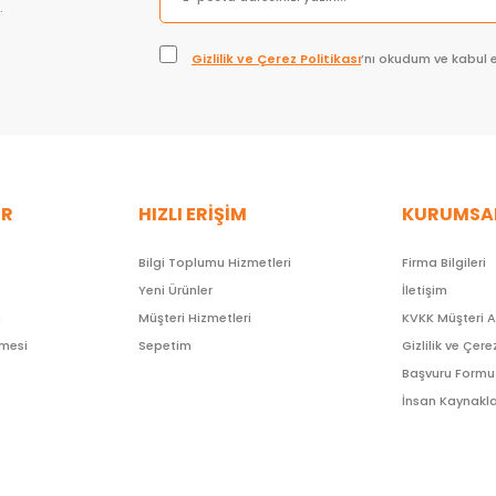
.
Gizlilik ve Çerez Politikası
’nı okudum ve kabul 
ER
HIZLI ERİŞİM
KURUMSA
Bilgi Toplumu Hizmetleri
Firma Bilgileri
Yeni Ürünler
İletişim
ı
Müşteri Hizmetleri
KVKK Müşteri 
şmesi
Sepetim
Gizlilik ve Çere
Başvuru Formu
İnsan Kaynakla