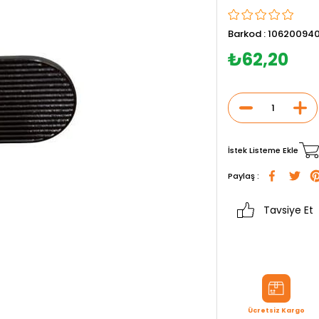
Barkod
:
10620094
₺62,20
İstek Listeme Ekle
Paylaş :
Tavsiye Et
Ücretsiz Kargo