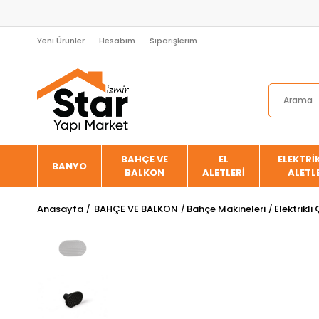
Yeni Ürünler
Hesabım
Siparişlerim
BAHÇE VE
EL
ELEKTRİK
BANYO
BALKON
ALETLERİ
ALETL
Anasayfa
BAHÇE VE BALKON
Bahçe Makineleri
Elektrikl