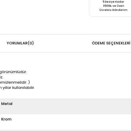
5 Desiye Kadar
3500₺ ve Üzeri
Ücretsiz Gönderim
YORUMLAR
(0)
ÖDEME SEÇENEKLERI
k görünümlüdür.
z.
emizlenmelidir. )
llar kullanılabilir.
Metal
Krom