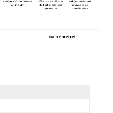
Aldığınız bütün ürünler
256BIT SSL sertifikası
Aldığınız ürünleri
orijinaldir.
ile kart bilgileriniz
kolayca iade
güvende!
edebilirsiniz.
ÜRÜN ÖNERILERI