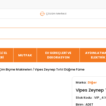
Çözüm Merkezi
Lİ EL
EV GEREÇLERİ VE
AYDINLATMA
MUTFAK
ERİ
DEKORASYON
ELEKTRİK
i Çim Biçme Makineleri
Vipes Zeynep Tırtıl Düğme Füme
Marka
:
Diğer
Vipes Zeynep 
Stok Kodu
VIP_4.1
ADET