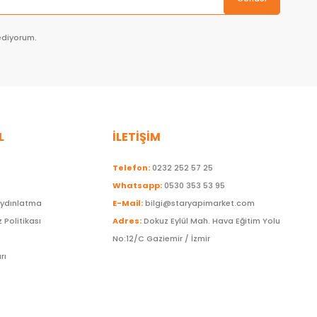
ediyorum.
L
İLETİŞİM
Telefon:
0232 252 57 25
Whatsapp:
0530 353 53 95
Aydınlatma
E-Mail:
bilgi@staryapimarket.com
z Politikası
Adres:
Dokuz Eylül Mah. Hava Eğitim Yolu
No:12/C Gaziemir / İzmir
rı