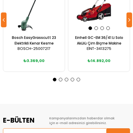
Bosch EasyGrasscutt 23
Einhell GC-EM 36/41 Li Solo
Elektrikli Kenar Kesme
Akülü Çim Biçme Makine
BOSCH-25007217
EİNT-3413275
₺3.369,00
₺14.892,00
Sepete Ekle
Sepete Ekle
E-BÜLTEN
Kampanyalarımızdan haberdar olmak
için e-mail adresinizi girebilirsiniz.