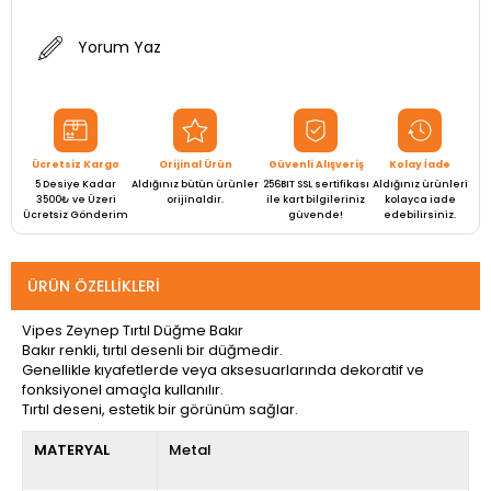
Yorum Yaz
Ücretsiz Kargo
Orijinal Ürün
Güvenli Alışveriş
Kolay İade
5 Desiye Kadar
Aldığınız bütün ürünler
256BIT SSL sertifikası
Aldığınız ürünleri
3500₺ ve Üzeri
orijinaldir.
ile kart bilgileriniz
kolayca iade
Ücretsiz Gönderim
güvende!
edebilirsiniz.
ÜRÜN ÖZELLIKLERI
Vipes Zeynep Tırtıl Düğme Bakır
Bakır renkli, tırtıl desenli bir düğmedir.
Genellikle kıyafetlerde veya aksesuarlarında dekoratif ve
fonksiyonel amaçla kullanılır.
Tırtıl deseni, estetik bir görünüm sağlar.
MATERYAL
Metal