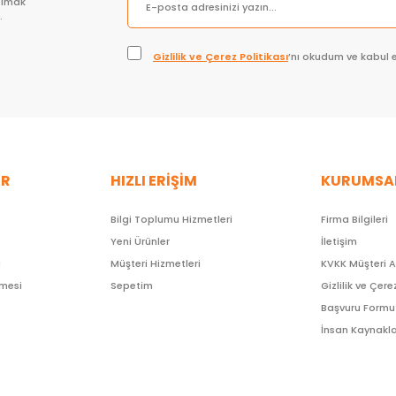
olmak
.
Gizlilik ve Çerez Politikası
’nı okudum ve kabul 
ER
HIZLI ERİŞİM
KURUMSA
Bilgi Toplumu Hizmetleri
Firma Bilgileri
Yeni Ürünler
İletişim
ı
Müşteri Hizmetleri
KVKK Müşteri 
şmesi
Sepetim
Gizlilik ve Çere
Başvuru Formu
İnsan Kaynakla