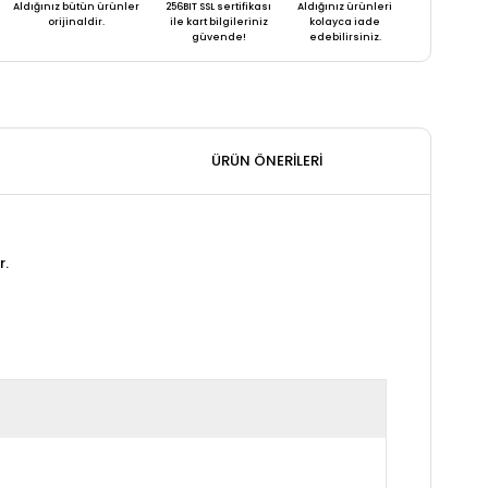
Aldığınız bütün ürünler
256BIT SSL sertifikası
Aldığınız ürünleri
orijinaldir.
ile kart bilgileriniz
kolayca iade
güvende!
edebilirsiniz.
ÜRÜN ÖNERILERI
r.