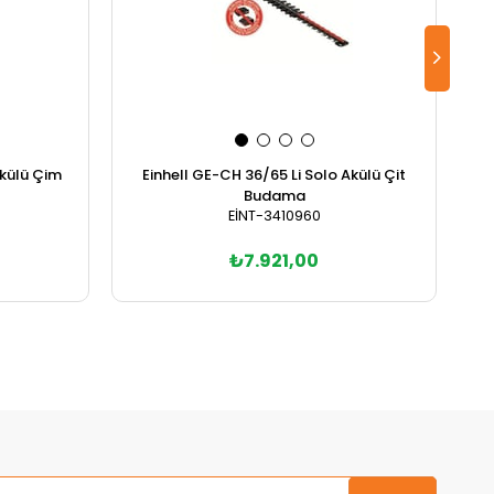
Akülü Çim
Einhell GE-CH 36/65 Li Solo Akülü Çit
E
Budama
EİNT-3410960
₺7.921,00
Sepete Ekle