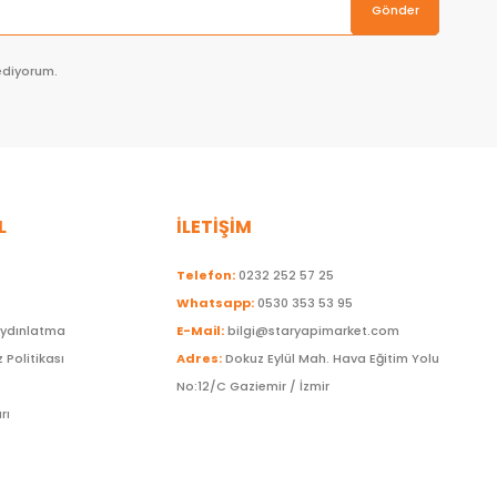
Gönder
ediyorum.
L
İLETİŞİM
Telefon:
0232 252 57 25
Whatsapp:
0530 353 53 95
Aydınlatma
E-Mail:
bilgi@staryapimarket.com
z Politikası
Adres:
Dokuz Eylül Mah. Hava Eğitim Yolu
No:12/C Gaziemir / İzmir
rı