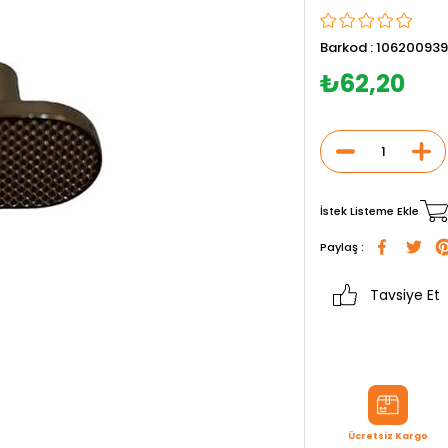
Barkod
:
106200939
₺62,20
İstek Listeme Ekle
Paylaş :
Tavsiye Et
Ücretsiz Kargo