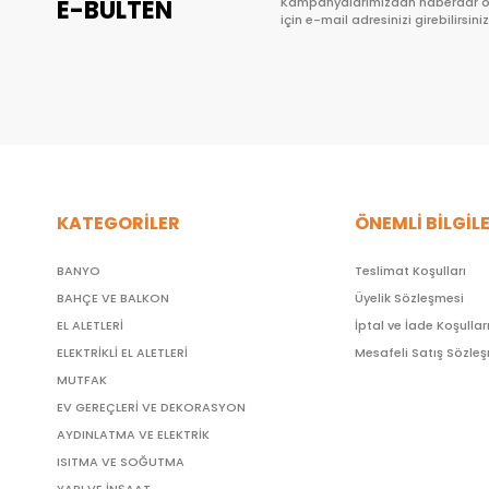
E-BÜLTEN
Kampanyalarımızdan haberdar 
için e-mail adresinizi girebilirsiniz
KATEGORİLER
ÖNEMLİ BİLGİL
BANYO
Teslimat Koşulları
BAHÇE VE BALKON
Üyelik Sözleşmesi
EL ALETLERİ
İptal ve İade Koşullar
ELEKTRİKLİ EL ALETLERİ
Mesafeli Satış Sözle
MUTFAK
EV GEREÇLERİ VE DEKORASYON
AYDINLATMA VE ELEKTRİK
ISITMA VE SOĞUTMA