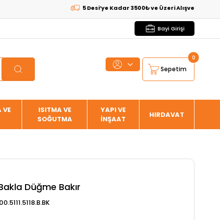
5 Desi’ye Kadar 3500₺ ve Üzeri Alışverişlerde
KARG
Bayi Girişi
0
Sepetim
 VE
ISITMA VE
YAPI VE
HIRDAVAT
SOĞUTMA
İNŞAAT
Bakla Düğme Bakır
00.5111.5118.B.BK