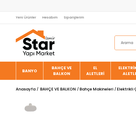
Yeni Ürünler
Hesabım
Siparişlerim
BAHÇE VE
EL
ELEKTRİK
BANYO
BALKON
ALETLERİ
ALETL
Anasayfa
BAHÇE VE BALKON
Bahçe Makineleri
Elektrikl