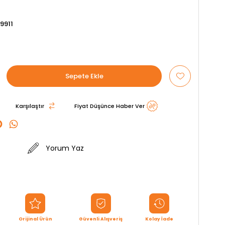
9911
Karşılaştır
Fiyat Düşünce Haber Ver
Yorum Yaz
Orijinal Ürün
Güvenli Alışveriş
Kolay İade