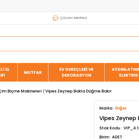
Çözüm Merkezi
Lİ EL
EV GEREÇLERİ VE
AYDINLATMA
MUTFAK
ERİ
DEKORASYON
ELEKTRİK
i Çim Biçme Makineleri
Vipes Zeynep Bakla Düğme Bakır
Marka
:
Diğer
Vipes Zeynep 
Stok Kodu
VIP_4.1
ADET