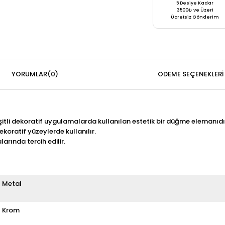
5 Desiye Kadar
3500₺ ve Üzeri
Ücretsiz Gönderim
YORUMLAR
(0)
ÖDEME SEÇENEKLERI
itli dekoratif uygulamalarda kullanılan estetik bir düğme elemanıdı
koratif yüzeylerde kullanılır.
arında tercih edilir.
Metal
Krom