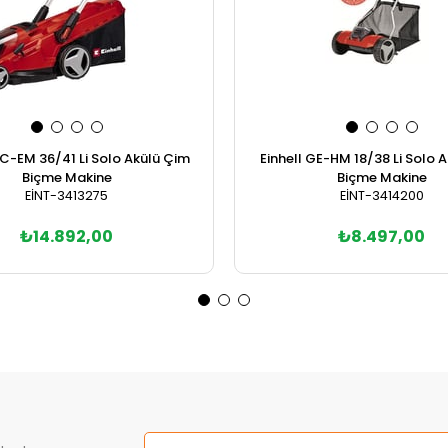
GC-EM 36/41 Li Solo Akülü Çim
Einhell GE-HM 18/38 Li Solo 
Biçme Makine
Biçme Makine
EİNT-3413275
EİNT-3414200
₺14.892,00
₺8.497,00
Sepete Ekle
Sepete Ekle