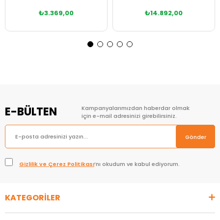
₺3.369,00
₺14.892,00
Sepete Ekle
Sepete Ekle
E-BÜLTEN
Kampanyalarımızdan haberdar olmak
için e-mail adresinizi girebilirsiniz.
Gönder
Gizlilik ve Çerez Politikası
’nı okudum ve kabul ediyorum.
KATEGORİLER