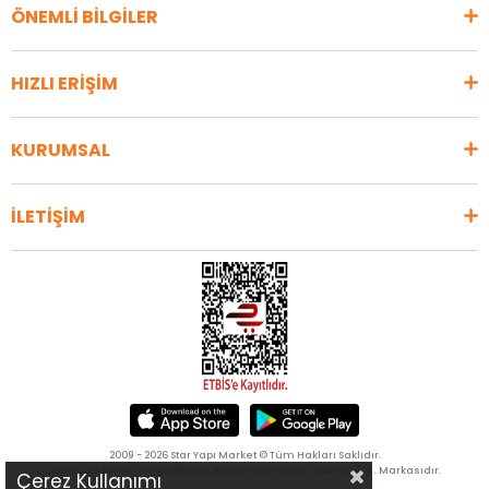
ÖNEMLİ BİLGİLER
HIZLI ERİŞİM
KURUMSAL
İLETİŞİM
2009 - 2026 Star Yapı Market © Tüm Hakları Saklıdır.
Star Yapı Market, bir
Çağlayan Ahşap Yapı Aksesuarları A.Ş.
Markasıdır.
Çerez Kullanımı