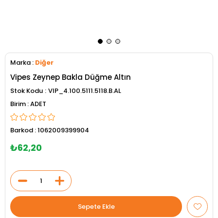
Marka
:
Diğer
Vipes Zeynep Bakla Düğme Altın
Stok Kodu
VIP_4.100.5111.5118.B.AL
ADET
Barkod
:
1062009399904
₺62,20