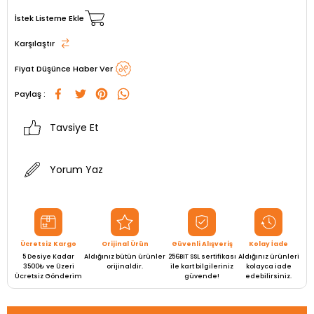
İstek Listeme Ekle
Karşılaştır
Fiyat Düşünce Haber Ver
Paylaş :
Tavsiye Et
Yorum Yaz
Ücretsiz Kargo
Orijinal Ürün
Güvenli Alışveriş
Kolay İade
5 Desiye Kadar
Aldığınız bütün ürünler
256BIT SSL sertifikası
Aldığınız ürünleri
3500₺ ve Üzeri
orijinaldir.
ile kart bilgileriniz
kolayca iade
Ücretsiz Gönderim
güvende!
edebilirsiniz.