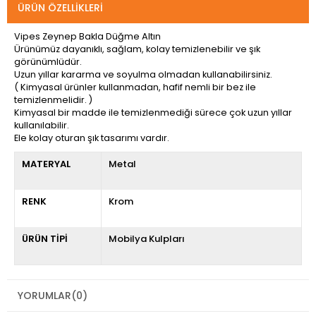
ÜRÜN ÖZELLIKLERI
Vipes Zeynep Bakla Düğme Altın
Ürünümüz dayanıklı, sağlam, kolay temizlenebilir ve şık
görünümlüdür.
Uzun yıllar kararma ve soyulma olmadan kullanabilirsiniz.
( Kimyasal ürünler kullanmadan, hafif nemli bir bez ile
temizlenmelidir. )
Kimyasal bir madde ile temizlenmediği sürece çok uzun yıllar
kullanılabilir.
Ele kolay oturan şık tasarımı vardır.
MATERYAL
Metal
RENK
Krom
ÜRÜN TİPİ
Mobilya Kulpları
YORUMLAR
(0)