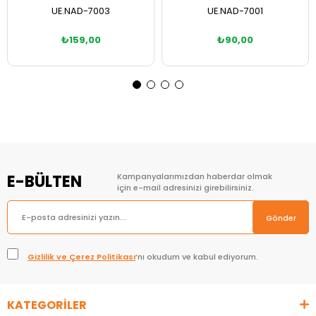
UE.NAD-7003
UE.NAD-7001
₺159,00
₺90,00
Sepete Ekle
Sepete Ekle
E-BÜLTEN
Kampanyalarımızdan haberdar olmak
için e-mail adresinizi girebilirsiniz.
Gönder
Gizlilik ve Çerez Politikası
’nı okudum ve kabul ediyorum.
KATEGORİLER