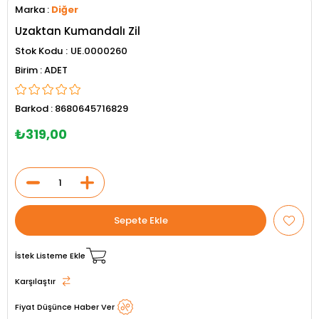
Marka
:
Diğer
Uzaktan Kumandalı Zil
Stok Kodu
UE.0000260
ADET
Barkod
:
8680645716829
₺319,00
İstek Listeme Ekle
Karşılaştır
Fiyat Düşünce Haber Ver