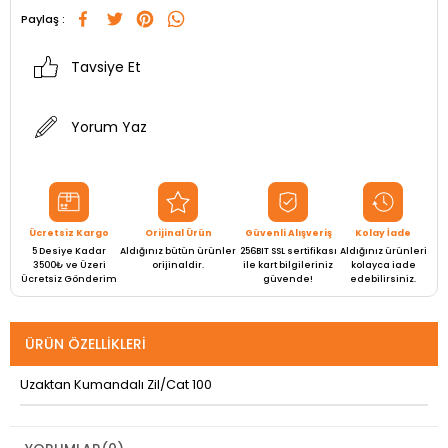
Paylaş :
Tavsiye Et
Yorum Yaz
Ücretsiz Kargo
Orijinal Ürün
Güvenli Alışveriş
Kolay İade
5 Desiye Kadar
Aldığınız bütün ürünler
256BIT SSL sertifikası
Aldığınız ürünleri
3500₺ ve Üzeri
orijinaldir.
ile kart bilgileriniz
kolayca iade
Ücretsiz Gönderim
güvende!
edebilirsiniz.
ÜRÜN ÖZELLIKLERI
Uzaktan Kumandalı Zil/Cat 100