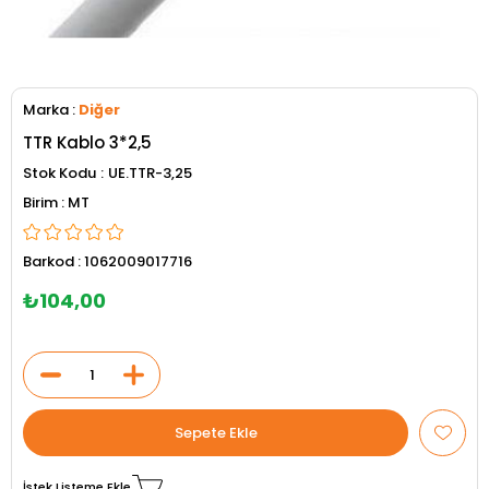
Marka
:
Diğer
TTR Kablo 3*2,5
Stok Kodu
UE.TTR-3,25
MT
Barkod
:
1062009017716
₺104,00
İstek Listeme Ekle