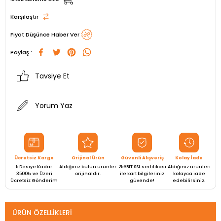
Karşılaştır
Fiyat Düşünce Haber Ver
Paylaş :
Tavsiye Et
Yorum Yaz
Ücretsiz Kargo
Orijinal Ürün
Güvenli Alışveriş
Kolay İade
5 Desiye Kadar
Aldığınız bütün ürünler
256BIT SSL sertifikası
Aldığınız ürünleri
3500₺ ve Üzeri
orijinaldir.
ile kart bilgileriniz
kolayca iade
Ücretsiz Gönderim
güvende!
edebilirsiniz.
ÜRÜN ÖZELLIKLERI