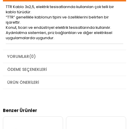
TTR Kablo 3x2,5, elektrik tesisatlarında kullanılan çok telli bir
kablo türüdür.
“TTR” genellikle kablonun tipini ve özelliklerini belirten bir
işarettir.
Konut, ticari ve endüstriyel elektrik tesisatlarında kullanılır.
Aydınlatma sistemleri, priz bağlantıları ve diğer elektriksel
uygulamalarda uygundur.
YORUMLAR
(0)
ÖDEME SEÇENEKLERI
ÜRÜN ÖNERILERI
Benzer Ürünler