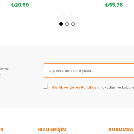
₺20,50
₺55,78
Sepete Ekle
olmak
.
Gizlilik ve Çerez Politikası
’nı okudum ve kabul 
ER
HIZLI ERİŞİM
KURUMSA