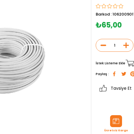
Barkod
:
106200901
₺65,00
İstek Listeme Ekle
Paylaş :
Tavsiye Et
Ücretsiz Kargo