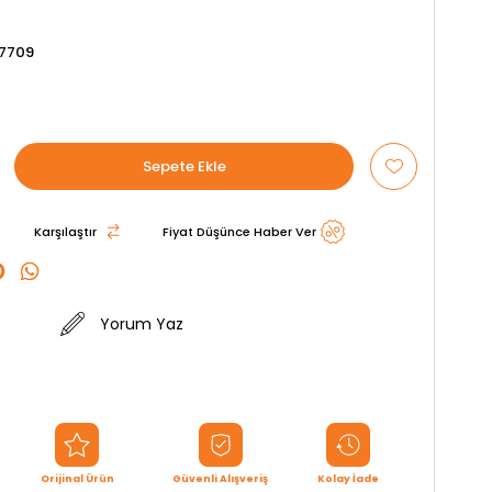
7709
Karşılaştır
Fiyat Düşünce Haber Ver
Yorum Yaz
Orijinal Ürün
Güvenli Alışveriş
Kolay İade