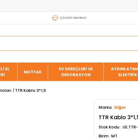
Çözüm Merkezi
Lİ EL
EV GEREÇLERİ VE
AYDINLATMA
MUTFAK
ERİ
DEKORASYON
ELEKTRİK
loları
TTR Kablo 3*1,5
Marka
:
Diğer
TTR Kablo 3*1,
Stok Kodu
UE.TTR-
MT