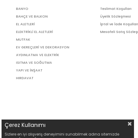
BANYO
Teslimat Koşulları
BAHÇE VE BALKON
Üyelik Sözleşmesi
EL ALETLERİ
İptal ve İade Koşullar
ELEKTRİKLİ EL ALETLERİ
Mesafeli Satış Sözle
MUTFAK
EV GEREÇLERİ VE DEKORASYON
AYDINLATMA VE ELEKTRİK
ISITMA VE SOĞUTMA
YAPI VE İNŞAAT
HIRDAVAT
Çerez Kullanımı
Sizlere en iyi alışveriş deneyimini sunabilmek adına sitemizde