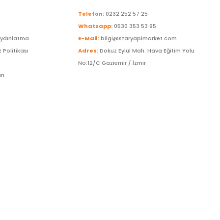
Telefon:
0232 252 57 25
Whatsapp:
0530 353 53 95
Aydınlatma
E-Mail:
bilgi@staryapimarket.com
z Politikası
Adres:
Dokuz Eylül Mah. Hava Eğitim Yolu
No:12/C Gaziemir / İzmir
rı