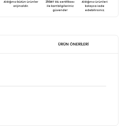
Aldığınız bütün ürünler
256BIT SSL sertifikası
Aldığınız ürünleri
orijinaldir.
ile kart bilgileriniz
kolayca iade
güvende!
edebilirsiniz.
ÜRÜN ÖNERILERI