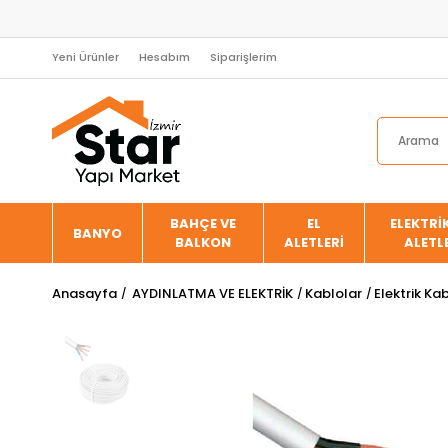
Yeni Ürünler
Hesabım
Siparişlerim
BAHÇE VE
EL
ELEKTRİK
BANYO
BALKON
ALETLERİ
ALETL
Anasayfa
AYDINLATMA VE ELEKTRİK
Kablolar
Elektrik Kab