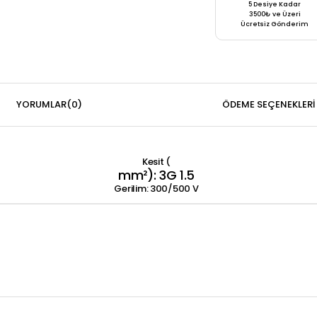
5 Desiye Kadar
3500₺ ve Üzeri
Ücretsiz Gönderim
YORUMLAR
(0)
ÖDEME SEÇENEKLERI
Kesit (
mm²): 3G 1.5
Gerilim: 300/500 V