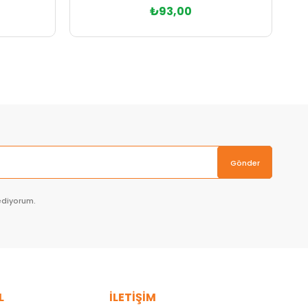
₺93,00
Sepete Ekle
Gönder
ediyorum.
L
İLETİŞİM