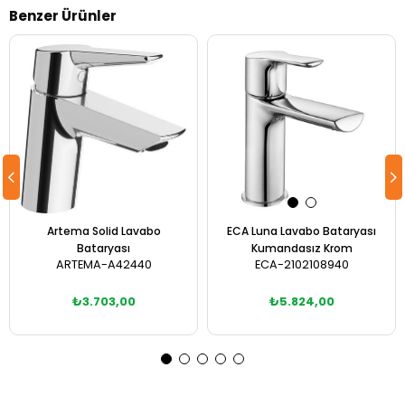
Benzer Ürünler
Artema Solid Lavabo
ECA Luna Lavabo Bataryası
Bataryası
Kumandasız Krom
ARTEMA-A42440
ECA-2102108940
₺3.703,00
₺5.824,00
Sepete Ekle
Sepete Ekle