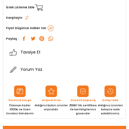
İstek Listeme Ekle
Karşılaştır
Fiyat Düşünce Haber Ver
Paylaş :
Tavsiye Et
Yorum Yaz
Ücretsiz Kargo
Orijinal Ürün
Güvenli Alışveriş
Kolay İade
5 Desiye Kadar
Aldığınız bütün ürünler
256BIT SSL sertifikası
Aldığınız ürünleri
3500₺ ve Üzeri
orijinaldir.
ile kart bilgileriniz
kolayca iade
Ücretsiz Gönderim
güvende!
edebilirsiniz.