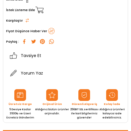
İstek Listeme Ekle
Karşılaştır
Fiyat Düşünce Haber Ver
Paylaş :
Tavsiye Et
Yorum Yaz
Ücretsiz Kargo
Orijinal Ürün
Güvenli Alışveriş
Kolay İade
5 Desiye Kadar
Aldığınız bütün ürünler
256BIT SSL sertifikası
Aldığınız ürünleri
3500₺ ve Üzeri
orijinaldir.
ile kart bilgileriniz
kolayca iade
Ücretsiz Gönderim
güvende!
edebilirsiniz.