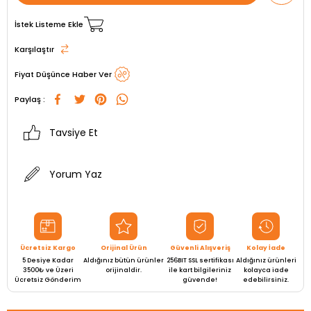
İstek Listeme Ekle
Karşılaştır
Fiyat Düşünce Haber Ver
Paylaş :
Tavsiye Et
Yorum Yaz
Ücretsiz Kargo
Orijinal Ürün
Güvenli Alışveriş
Kolay İade
5 Desiye Kadar
Aldığınız bütün ürünler
256BIT SSL sertifikası
Aldığınız ürünleri
3500₺ ve Üzeri
orijinaldir.
ile kart bilgileriniz
kolayca iade
Ücretsiz Gönderim
güvende!
edebilirsiniz.