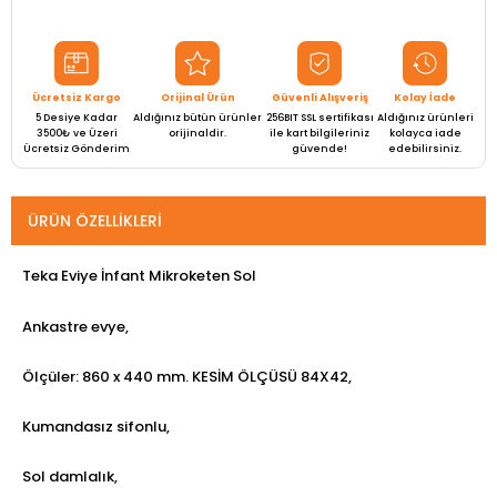
Ücretsiz Kargo
Orijinal Ürün
Güvenli Alışveriş
Kolay İade
5 Desiye Kadar
Aldığınız bütün ürünler
256BIT SSL sertifikası
Aldığınız ürünleri
3500₺ ve Üzeri
orijinaldir.
ile kart bilgileriniz
kolayca iade
Ücretsiz Gönderim
güvende!
edebilirsiniz.
ÜRÜN ÖZELLIKLERI
Teka Eviye İnfant Mikroketen Sol
Ankastre evye,
Ölçüler: 860 x 440 mm. KESİM ÖLÇÜSÜ 84X42,
Kumandasız sifonlu,
Sol damlalık,