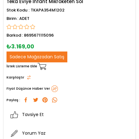
Teka Eviye İnfant Mikroketen Sol
Stok Kodu
TKAPA354M1202
ADET
Barkod
:
8695671115096
₺3.169,00
Sadece Mağazadan Satış
İstek Listeme Ekle
Karşılaştır
Fiyat Düşünce Haber Ver
Paylaş :
Tavsiye Et
Yorum Yaz