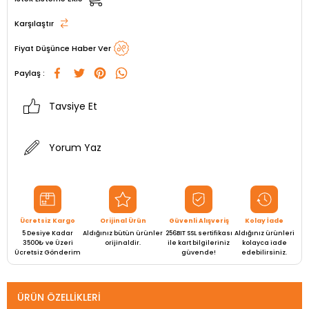
Karşılaştır
Fiyat Düşünce Haber Ver
Paylaş :
Tavsiye Et
Yorum Yaz
Ücretsiz Kargo
Orijinal Ürün
Güvenli Alışveriş
Kolay İade
5 Desiye Kadar
Aldığınız bütün ürünler
256BIT SSL sertifikası
Aldığınız ürünleri
3500₺ ve Üzeri
orijinaldir.
ile kart bilgileriniz
kolayca iade
Ücretsiz Gönderim
güvende!
edebilirsiniz.
ÜRÜN ÖZELLIKLERI