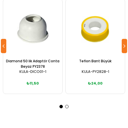
Diamond 50 lik Adaptör Conta
Teflon Bant Büyük
Beyaz PY2378
KULA-DICO01-1
KULA-PY2828-1
₺11,50
₺24,00
Sepete Ekle
Sepete Ekle