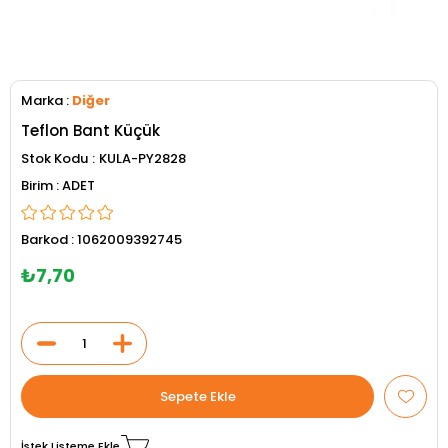
Marka
:
Diğer
Teflon Bant Küçük
Stok Kodu
KULA-PY2828
ADET
Barkod
:
1062009392745
₺7,70
İstek Listeme Ekle