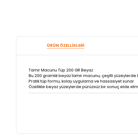
ÜRÜN ÖZELLIKLERI
Tamir Macunu Tüp 200 GR Beyaz
Bu 200 gramlık beyaz tamir macunu, çeşitli yüzeylerde hı
Pratik tüp formu, kolay uygulama ve hassasiyet sunar.
Özellikle beyaz yüzeylerde pürüzsüz bir sonuç elde etme