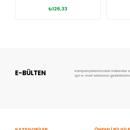
₺126,33
Sepete Ekle
E-BÜLTEN
Kampanyalarımızdan haberdar 
için e-mail adresinizi girebilirsiniz
KATEGORİLER
ÖNEMLİ BİLGİL