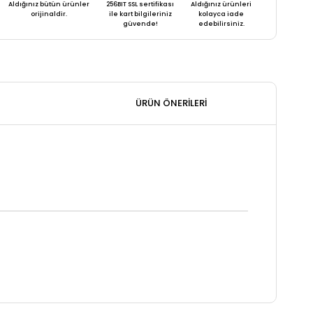
Aldığınız bütün ürünler
256BIT SSL sertifikası
Aldığınız ürünleri
orijinaldir.
ile kart bilgileriniz
kolayca iade
güvende!
edebilirsiniz.
ÜRÜN ÖNERILERI