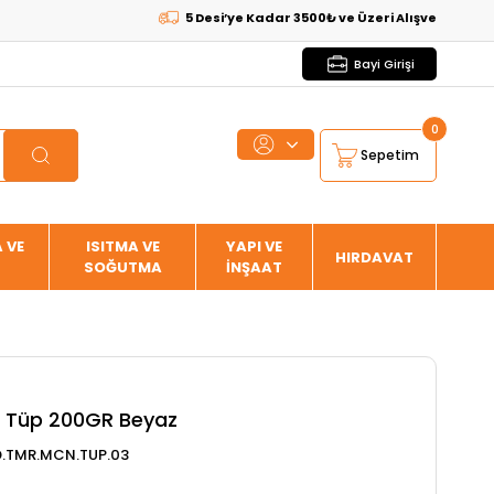
5 Desi’ye Kadar 3500₺ ve Üzeri Alışverişlerde
KARGO
Bayi Girişi
0
Sepetim
 VE
ISITMA VE
YAPI VE
HIRDAVAT
SOĞUTMA
İNŞAAT
 Tüp 200GR Beyaz
.TMR.MCN.TUP.03