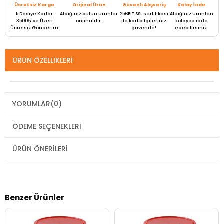
Ücretsiz Kargo
Orijinal Ürün
Güvenli Alışveriş
Kolay İade
5 Desiye Kadar
Aldığınız bütün ürünler
256BIT SSL sertifikası
Aldığınız ürünleri
3500₺ ve Üzeri
orijinaldir.
ile kart bilgileriniz
kolayca iade
Ücretsiz Gönderim
güvende!
edebilirsiniz.
ÜRÜN ÖZELLIKLERI
YORUMLAR
(0)
ÖDEME SEÇENEKLERI
ÜRÜN ÖNERILERI
Benzer Ürünler