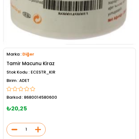
Marka
:
Diğer
Tamir Macunu Kiraz
Stok Kodu
ECESTR_KIR
ADET
Barkod
:
8680014580600
₺20,25