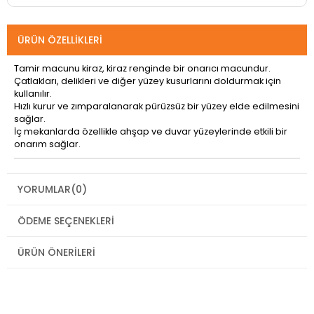
ÜRÜN ÖZELLIKLERI
Tamir macunu kiraz, kiraz renginde bir onarıcı macundur.
Çatlakları, delikleri ve diğer yüzey kusurlarını doldurmak için
kullanılır.
Hızlı kurur ve zımparalanarak pürüzsüz bir yüzey elde edilmesini
sağlar.
İç mekanlarda özellikle ahşap ve duvar yüzeylerinde etkili bir
onarım sağlar.
YORUMLAR
(0)
ÖDEME SEÇENEKLERI
ÜRÜN ÖNERILERI