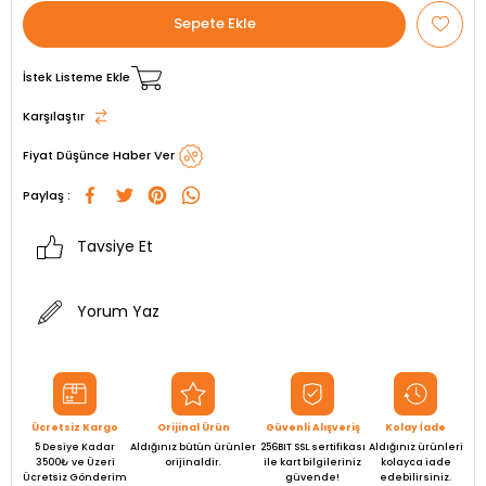
İstek Listeme Ekle
Karşılaştır
Fiyat Düşünce Haber Ver
Paylaş :
Tavsiye Et
Yorum Yaz
Ücretsiz Kargo
Orijinal Ürün
Güvenli Alışveriş
Kolay İade
5 Desiye Kadar
Aldığınız bütün ürünler
256BIT SSL sertifikası
Aldığınız ürünleri
3500₺ ve Üzeri
orijinaldir.
ile kart bilgileriniz
kolayca iade
Ücretsiz Gönderim
güvende!
edebilirsiniz.