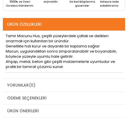
3500₺ ve Üzeri
orijinaldir.
ile kart bilgileriniz
kolayca iade
Ücretsiz Gönderim
güvende!
edebilirsiniz.
ÜRÜN ÖZELLIKLERI
Tamir Macunu Hus, çeşitli yüzeylerdeki çatlak ve delikleri
onarmak için kullanılan bir üründür.
Genellikle hızlı kurur ve dayanıklı bir kaplama sağlar.
Macun, uygulandıktan sonra zımparalanabilir ve boyanabilir,
böylece yüzeyle uyumlu hale getirilir.
Ahşap, metal, beton gibi çeşitli malzemelerle uyumludur ve
pratik bir tamirat çözümü sunar.
YORUMLAR
(0)
ÖDEME SEÇENEKLERI
ÜRÜN ÖNERILERI