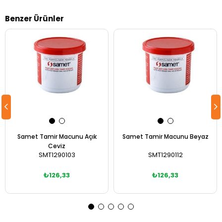
Benzer Ürünler
Samet Tamir Macunu Açık
Samet Tamir Macunu Beyaz
Ceviz
SMT1290103
SMT1290112
₺126,33
₺126,33
Sepete Ekle
Sepete Ekle