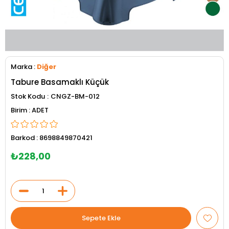
Marka
:
Diğer
Tabure Basamaklı Küçük
Stok Kodu
CNGZ-BM-012
ADET
Barkod
:
8698849870421
₺228,00