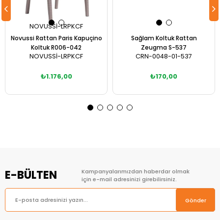
NOVUSSİ-LRPKCF
Novussi Rattan Paris Kapuçino
Sağlam Koltuk Rattan
Koltuk R006-042
Zeugma S-537
NOVUSSİ-LRPKCF
CRN-0048-01-537
₺1.176,00
₺170,00
Sepete Ekle
E-BÜLTEN
Kampanyalarımızdan haberdar olmak
için e-mail adresinizi girebilirsiniz.
Gönder