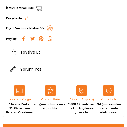
İstek Listeme Ekle
Karşılaştır
Fiyat Düşünce Haber Ver
Paylaş :
Tavsiye Et
Yorum Yaz
Ücretsiz Kargo
Orijinal Ürün
Güvenli Alışveriş
Kolay İade
5 Desiye Kadar
Aldığınız bütün ürünler
256BIT SSL sertifikası
Aldığınız ürünleri
3500₺ ve Üzeri
orijinaldir.
ile kart bilgileriniz
kolayca iade
Ücretsiz Gönderim
güvende!
edebilirsiniz.