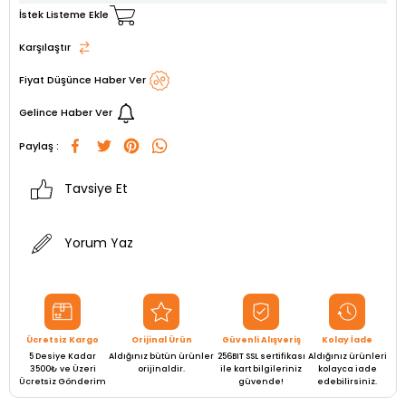
İstek Listeme Ekle
Karşılaştır
Fiyat Düşünce Haber Ver
Gelince Haber Ver
Paylaş :
Tavsiye Et
Yorum Yaz
Ücretsiz Kargo
Orijinal Ürün
Güvenli Alışveriş
Kolay İade
5 Desiye Kadar
Aldığınız bütün ürünler
256BIT SSL sertifikası
Aldığınız ürünleri
3500₺ ve Üzeri
orijinaldir.
ile kart bilgileriniz
kolayca iade
Ücretsiz Gönderim
güvende!
edebilirsiniz.