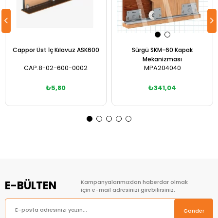
Cappor Üst İç Kılavuz ASK600
Sürgü SKM-60 Kapak
Mekanizması
CAP.8-02-600-0002
MPA204040
₺5,80
₺341,04
Sepete Ekle
Sepete Ekle
E-BÜLTEN
Kampanyalarımızdan haberdar olmak
için e-mail adresinizi girebilirsiniz.
Gönder