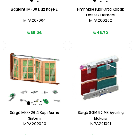
Bağlantı M-08 Düz Köşe El
Hmr Aksesuar Orta Kapak
Destek Elemanı
MPA207004
MPA206202
₺85,26
₺48,72
Sepete Ekle
Sepete Ekle
Sürgü MKK-2B 4 Kapı Asma
Sürgü SGM 52 MK Ayarlı İç
Sistem
Makara
MPA202020
MPA201091