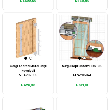
₺1.522,50
₺669,90
Sepete Ekle
Sepete Ekle
Gergi Aparatı Metal Başlı
Sürgü Kapı Sistemi SKS-95
Kavalyeli
MPA207055
MPA205041
₺426,30
₺621,18
Sepete Ekle
Sepete Ekle