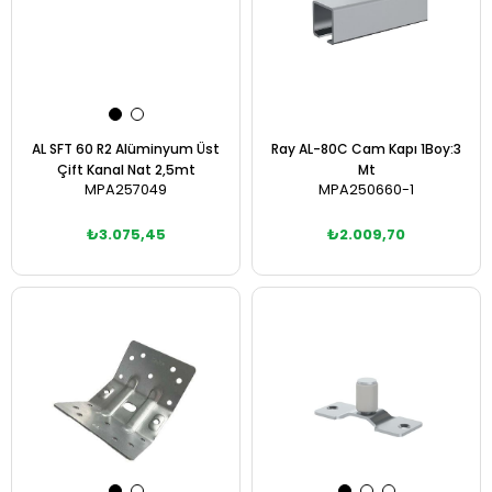
AL SFT 60 R2 Alüminyum Üst
Ray AL-80C Cam Kapı 1Boy:3
Çift Kanal Nat 2,5mt
Mt
MPA257049
MPA250660-1
₺3.075,45
₺2.009,70
Sepete Ekle
Sepete Ekle