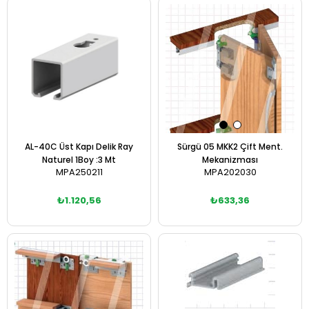
Sepete Ekle
Sepete Ekle
AL-40C Üst Kapı Delik Ray
Sürgü 05 MKK2 Çift Ment.
Naturel 1Boy :3 Mt
Mekanizması
MPA250211
MPA202030
₺1.120,56
₺633,36
Sepete Ekle
Sepete Ekle