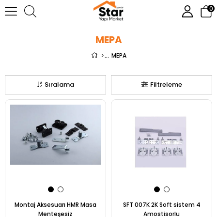
0
MEPA
MEPA
Sıralama
Filtreleme
Montaj Aksesuarı HMR Masa
SFT 007K 2K Soft sistem 4
Menteşesiz
Amostisorlu