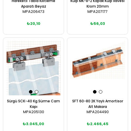
Hareketli Tabla Kilitleme
Kulp MK-8-2 Kapak Kulp İlavesi
Aparatı Beyaz
Krom 20mm
MPA206473
MPA207177
₺20,10
₺56,03
Sepete Ekle
Sepete Ekle
Sürgü SCK-40 Kg.Sürme Cam
SFT 60-80 2K Yaylı Amortisor
Kapı
Alt Makara
MPA205130
MPA204490
₺3.045,00
₺2.466,45