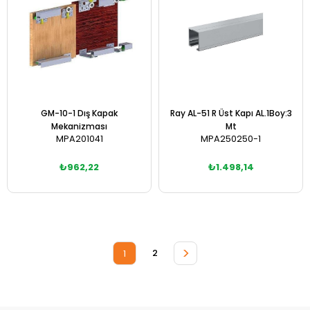
GM-10-1 Dış Kapak
Ray AL-51 R Üst Kapı AL.1Boy:3
Mekanizması
Mt
MPA201041
MPA250250-1
₺962,22
₺1.498,14
Sepete Ekle
Sepete Ekle
>
2
1