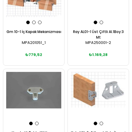
Gm 10-1 İç Kapak Mekanizması
Ray AL01-1 Üst Çiftli Al.1Boy:3
Mt
MPA201051_1
MPA250001-2
₺779,52
₺1.169,28
Sepete Ekle
Sepete Ekle