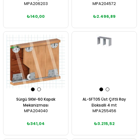
MPA206203
MPA204572
₺140,00
₺2.496,89
Sepete Ekle
Sepete Ekle
Sürgü SKM-60 Kapak
AL-SFT05 Üst Çiftli Ray
Mekanizması
Eloksalli 4 mt
MPA204040
MPA255456
₺341,04
₺3.215,52