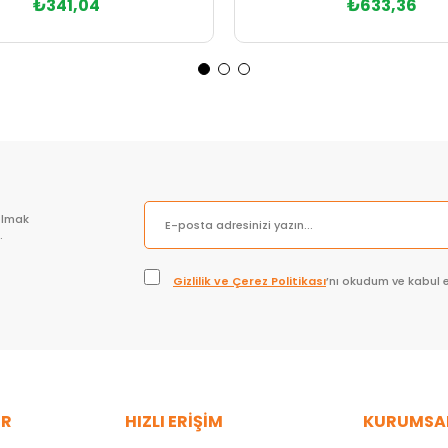
₺341,04
₺633,36
Sepete Ekle
Sepete Ekle
olmak
.
Gizlilik ve Çerez Politikası
’nı okudum ve kabul 
ER
HIZLI ERİŞİM
KURUMSA