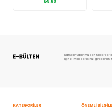
₺5,80
Sepete Ekle
E-BÜLTEN
Kampanyalarımızdan haberdar 
için e-mail adresinizi girebilirsiniz
KATEGORİLER
ÖNEMLİ BİLGİL