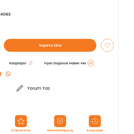
54063
Karşılaştır
Fiyat Düşünce Haber Ver
Yorum Yaz
Orijinal Ürün
Güvenli Alışveriş
Kolay İade