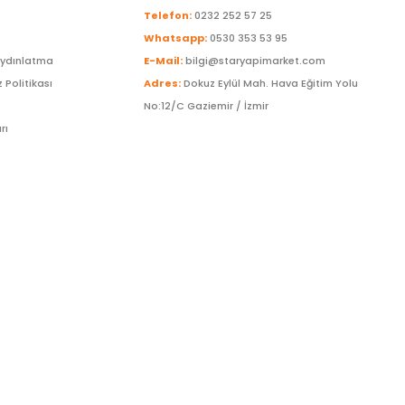
Telefon:
0232 252 57 25
Whatsapp:
0530 353 53 95
Aydınlatma
E-Mail:
bilgi@staryapimarket.com
z Politikası
Adres:
Dokuz Eylül Mah. Hava Eğitim Yolu
No:12/C Gaziemir / İzmir
rı