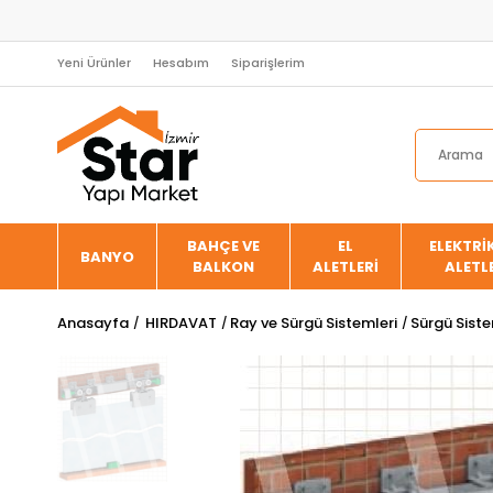
Yeni Ürünler
Hesabım
Siparişlerim
BAHÇE VE
EL
ELEKTRİK
BANYO
BALKON
ALETLERİ
ALETL
Anasayfa
HIRDAVAT
Ray ve Sürgü Sistemleri
Sürgü Siste