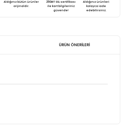
Aldığınız bütün ürünler
256BIT SSL sertifikası
Aldığınız ürünleri
orijinaldir.
ile kart bilgileriniz
kolayca iade
güvende!
edebilirsiniz.
ÜRÜN ÖNERILERI