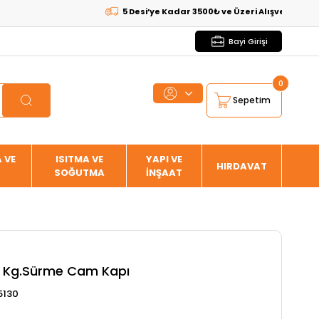
5 Desi’ye Kadar 3500₺ ve Üzeri Alışverişlerde
KARGO 
Bayi Girişi
0
Sepetim
 VE
ISITMA VE
YAPI VE
HIRDAVAT
SOĞUTMA
İNŞAAT
 Kg.Sürme Cam Kapı
5130