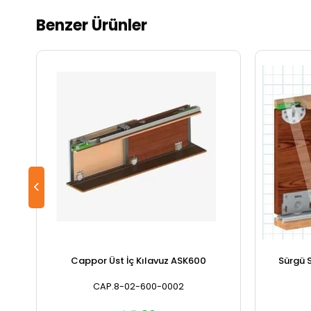
Benzer Ürünler
Cappor Üst İç Kılavuz ASK600
Sürgü 
CAP.8-02-600-0002