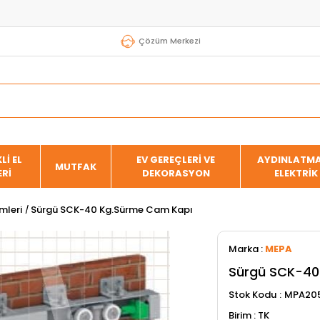
Çözüm Merkezi
Lİ EL
EV GEREÇLERİ VE
AYDINLATMA
MUTFAK
ERİ
DEKORASYON
ELEKTRİK
mleri
Sürgü SCK-40 Kg.Sürme Cam Kapı
Marka
:
MEPA
Sürgü SCK-40
Stok Kodu
MPA20
TK