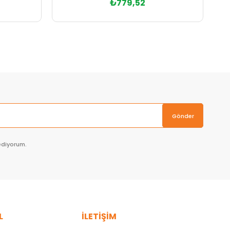
₺779,52
Sepete Ekle
Gönder
ediyorum.
L
İLETİŞİM