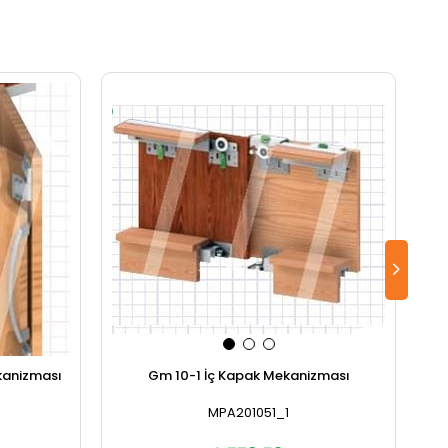
kanizması
Gm 10-1 İç Kapak Mekanizması
MPA201051_1