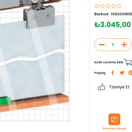
Barkod
:
10620090
₺3.045,00
İstek Listeme Ekle
Paylaş :
Tavsiye Et
Ücretsiz Kargo