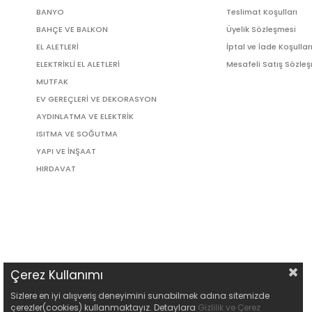
BANYO
Teslimat Koşulları
BAHÇE VE BALKON
Üyelik Sözleşmesi
EL ALETLERİ
İptal ve İade Koşullar
ELEKTRİKLİ EL ALETLERİ
Mesafeli Satış Sözle
MUTFAK
EV GEREÇLERİ VE DEKORASYON
AYDINLATMA VE ELEKTRİK
ISITMA VE SOĞUTMA
YAPI VE İNŞAAT
HIRDAVAT
Çerez Kullanımı
Sizlere en iyi alışveriş deneyimini sunabilmek adına sitemizde
çerezler(cookies) kullanmaktayız. Detaylara
Gizlilik ve Çerez