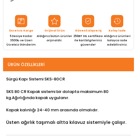
Ücretsiz Kargo
Orijinal Ürün
Güvenli Alışveriş
Kolay İade
5 Desiye Kadar
Aldığınız bütün ürünler
256BIT SSL sertifikası
Aldığınız ürünleri
3500₺ ve Üzeri
orijinaldir.
ile kart bilgileriniz
kolayca iade
Ücretsiz Gönderim
güvende!
edebilirsiniz.
ÜRÜN ÖZELLIKLERI
Sürgü Kapı Sistemi SKS-80CR
SKS 80 CR Kapak sistemi bir dolapta maksimum 80
kg.Ağırlığında kapak uygulanır.
Kapak kalınlığı 24-40 mm arasında olmalıdır.
Üsten ağırlık taşımalı altta kılavuz sistemiyle çalışır.