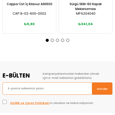
Cappor Üst İç Kılavuz ASK600
Sürgü SKM-60 Kapak
Mekanizması
CAP.8-02-600-0002
MPA204040
₺5,80
₺341,04
Sepete Ekle
Sepete Ekle
E-BÜLTEN
Kampanyalarımızdan haberdar olmak
için e-mail adresinizi girebilirsiniz.
Gönder
Gizlilik ve Çerez Politikası
’nı okudum ve kabul ediyorum.