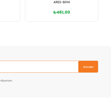
ARES-B014
₺461,00
Sepete Ekle
Gönder
ediyorum.