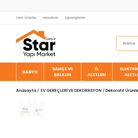
Yeni Ürünler
Hesabım
Siparişlerim
BAHÇE VE
EL
ELEKTRİK
BANYO
BALKON
ALETLERİ
ALETL
Anasayfa
EV GEREÇLERİ VE DEKORASYON
Dekoratif Ürünl