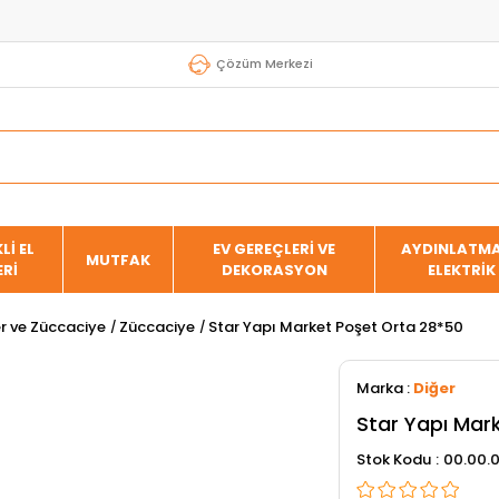
Çözüm Merkezi
Lİ EL
EV GEREÇLERİ VE
AYDINLATMA
MUTFAK
ERİ
DEKORASYON
ELEKTRİK
er ve Züccaciye
Züccaciye
Star Yapı Market Poşet Orta 28*50
Marka
:
Diğer
Star Yapı Mar
Stok Kodu
00.00.