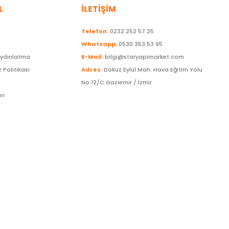
L
İLETİŞİM
Telefon:
0232 252 57 25
Whatsapp:
0530 353 53 95
Aydınlatma
E-Mail:
bilgi@staryapimarket.com
z Politikası
Adres:
Dokuz Eylül Mah. Hava Eğitim Yolu
No:12/C Gaziemir / İzmir
rı