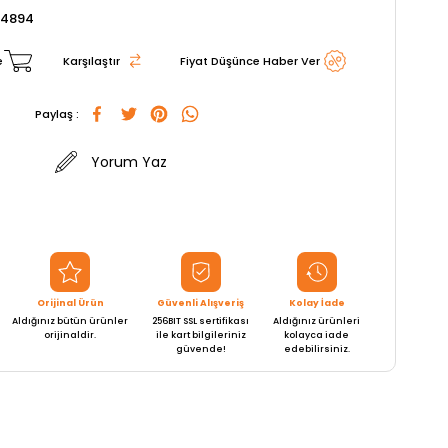
84894
e
Karşılaştır
Fiyat Düşünce Haber Ver
Paylaş :
Yorum Yaz
Orijinal Ürün
Güvenli Alışveriş
Kolay İade
Aldığınız bütün ürünler
256BIT SSL sertifikası
Aldığınız ürünleri
orijinaldir.
ile kart bilgileriniz
kolayca iade
güvende!
edebilirsiniz.