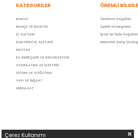
KATEGORİLER
ÖNEMLİ BİLGİL
BANYO
Teslimat Koşulları
BAHÇE VE BALKON
Üyelik Sözleşmesi
EL ALETLERİ
İptal ve İade Koşullar
ELEKTRİKLİ EL ALETLERİ
Mesafeli Satış Sözle
MUTFAK
EV GEREÇLERİ VE DEKORASYON
AYDINLATMA VE ELEKTRİK
ISITMA VE SOĞUTMA
YAPI VE İNŞAAT
HIRDAVAT
Çerez Kullanımı