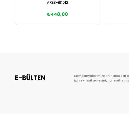
ARES-BK012
₺448,00
Sepete Ekle
E-BÜLTEN
Kampanyalarımızdan haberdar 
için e-mail adresinizi girebilirsiniz