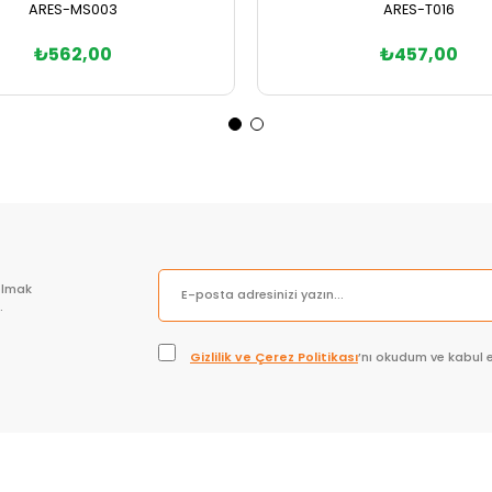
ARES-MS003
ARES-T016
₺562,00
₺457,00
Sepete Ekle
Sepete Ekle
olmak
.
Gizlilik ve Çerez Politikası
’nı okudum ve kabul 