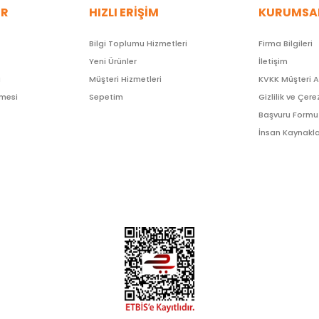
ER
HIZLI ERİŞİM
KURUMSA
Bilgi Toplumu Hizmetleri
Firma Bilgileri
Yeni Ürünler
İletişim
ı
Müşteri Hizmetleri
KVKK Müşteri 
şmesi
Sepetim
Gizlilik ve Çere
Başvuru Formu
İnsan Kaynakla