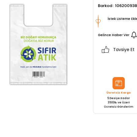
Barkod
:
10620093
İstek Listeme Ekl
Gelince Haber Ver
Tavsiye Et
Ücretsiz Kargo
5 Desiye Kadar
3500₺ ve Üzeri
Ücretsiz Gönderim