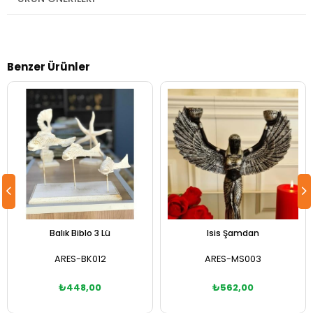
Benzer Ürünler
Balık Biblo 3 Lü
Isis Şamdan
ARES-BK012
ARES-MS003
₺448,00
₺562,00