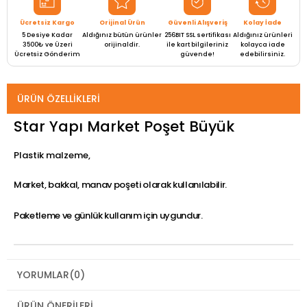
Ücretsiz Kargo
Orijinal Ürün
Güvenli Alışveriş
Kolay İade
5 Desiye Kadar
Aldığınız bütün ürünler
256BIT SSL sertifikası
Aldığınız ürünleri
3500₺ ve Üzeri
orijinaldir.
ile kart bilgileriniz
kolayca iade
Ücretsiz Gönderim
güvende!
edebilirsiniz.
ÜRÜN ÖZELLIKLERI
Star Yapı Market Poşet Büyük
Plastik malzeme,
Market, bakkal, manav poşeti olarak kullanılabilir.
Paketleme ve günlük kullanım için uygundur.
YORUMLAR
(0)
ÜRÜN ÖNERILERI