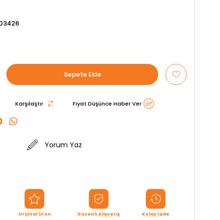
03426
Karşılaştır
Fiyat Düşünce Haber Ver
Yorum Yaz
Orijinal Ürün
Güvenli Alışveriş
Kolay İade