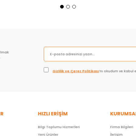
Sepete Ekle
Sepete Ekle
olmak
.
Gizlilik ve Çerez Politikası
’nı okudum ve kabul 
ER
HIZLI ERİŞİM
KURUMSA
Bilgi Toplumu Hizmetleri
Firma Bilgileri
Yeni Ürünler
İletişim