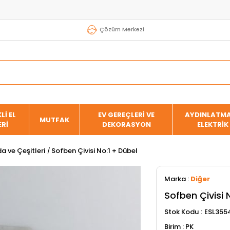
Çözüm Merkezi
Lİ EL
EV GEREÇLERİ VE
AYDINLATMA
MUTFAK
ERİ
DEKORASYON
ELEKTRİK
a ve Çeşitleri
Sofben Çivisi No:1 + Dübel
Marka
:
Diğer
Sofben Çivisi 
Stok Kodu
ESL355
PK