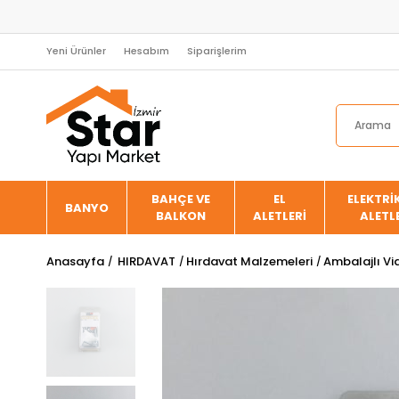
Yeni Ürünler
Hesabım
Siparişlerim
BAHÇE VE
EL
ELEKTRİK
BANYO
BALKON
ALETLERİ
ALETL
Anasayfa
HIRDAVAT
Hırdavat Malzemeleri
Ambalajlı Vid