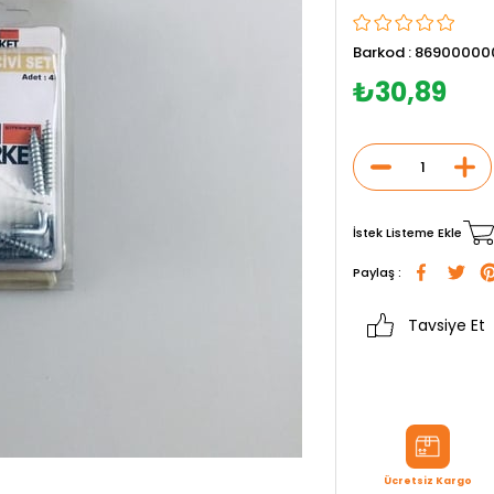
Barkod
:
86900000
₺30,89
İstek Listeme Ekle
Paylaş :
Tavsiye Et
Ücretsiz Kargo