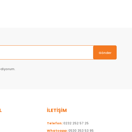
Sepete Ekle
Gönder
ediyorum.
L
İLETİŞİM
Telefon:
0232 252 57 25
Whatsapp:
0530 353 53 95