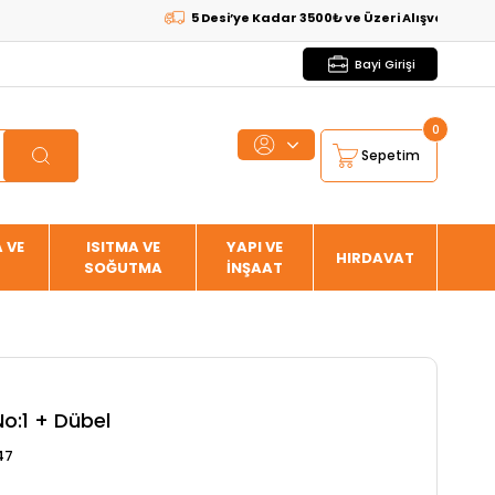
5 Desi’ye Kadar 3500₺ ve Üzeri Alışverişlerde
KARG
Bayi Girişi
0
Sepetim
 VE
ISITMA VE
YAPI VE
HIRDAVAT
SOĞUTMA
İNŞAAT
No:1 + Dübel
47