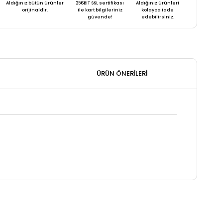
Aldığınız bütün ürünler
256BIT SSL sertifikası
Aldığınız ürünleri
orijinaldir.
ile kart bilgileriniz
kolayca iade
güvende!
edebilirsiniz.
ÜRÜN ÖNERILERI