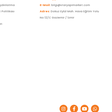
Aydınlatma
E-Mail:
bilgi@staryapimarket.com
z Politikası
Adres:
Dokuz Eylül Mah. Hava Eğitim Yolu
No:12/C Gaziemir / İzmir
rı