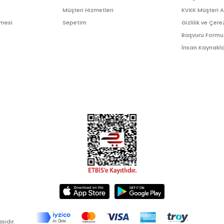
ı
Müşteri Hizmetleri
KVKK Müşteri 
şmesi
Sepetim
Gizlilik ve Çere
Başvuru Formu
İnsan Kaynakla
sıdır.