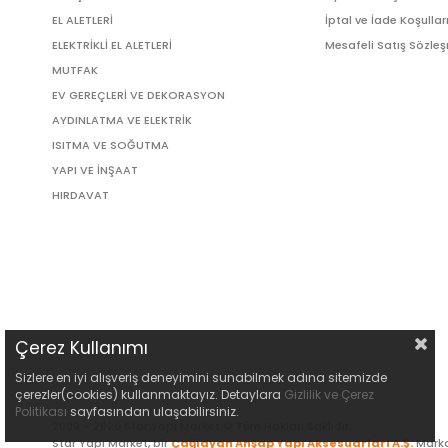
EL ALETLERİ
İptal ve İade Koşullar
ELEKTRİKLİ EL ALETLERİ
Mesafeli Satış Sözle
MUTFAK
EV GEREÇLERİ VE DEKORASYON
AYDINLATMA VE ELEKTRİK
ISITMA VE SOĞUTMA
YAPI VE İNŞAAT
HIRDAVAT
Çerez Kullanımı
Sizlere en iyi alışveriş deneyimini sunabilmek adına sitemizde
çerezler(cookies) kullanmaktayız. Detaylara
Gizlilik ve Çerez
Politikası
sayfasından ulaşabilirsiniz.
2009 - 2026 Star Yapı Market © Tüm Hakları Saklıdır.
Star Yapı Market, bir
Çağlayan Ahşap Yapı Aksesuarları A.Ş.
Marka