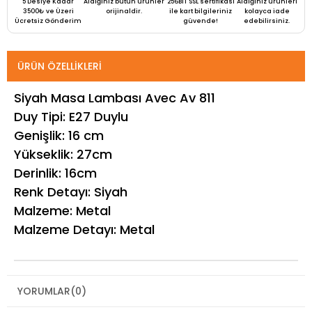
5 Desiye Kadar
Aldığınız bütün ürünler
256BIT SSL sertifikası
Aldığınız ürünleri
3500₺ ve Üzeri
orijinaldir.
ile kart bilgileriniz
kolayca iade
Ücretsiz Gönderim
güvende!
edebilirsiniz.
ÜRÜN ÖZELLIKLERI
Siyah Masa Lambası Avec Av 811
Duy Tipi: E27 Duylu
Genişlik: 16 cm
Yükseklik: 27cm
Derinlik: 16cm
Renk Detayı: Siyah
Malzeme: Metal
Malzeme Detayı: Metal
YORUMLAR
(0)