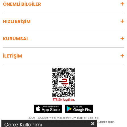
ÖNEMLİ BİLGİLER
HIZLI ERİŞİM
KURUMSAL
İLETİŞİM
2009 - 2026 Star Yapı Market © Tüm Hakları Saklıdır.
Star Yapı Market, bir
Çağlayan Ahşap Yapı Aksesuarları A.Ş.
Markasıdır.
Çerez Kullanımı