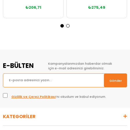
₺206,71
₺275,49
Sepete Ekle
Sepete Ekle
E-BÜLTEN
Kampanyalarımızdan haberdar olmak
için e-mail adresinizi girebilirsiniz.
Gönder
Gizlilik ve Çerez Politikası
’nı okudum ve kabul ediyorum.
KATEGORİLER