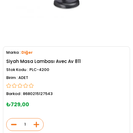
Marka
:
Diğer
Siyah Masa Lambası Avec Av 811
Stok Kodu
PLC-4200
ADET
Barkod
:
8680215127543
₺729,00