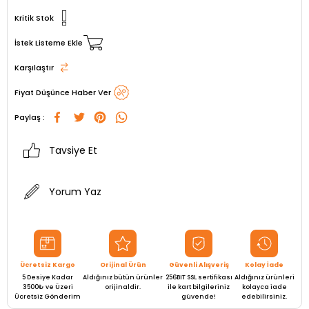
Kritik Stok
İstek Listeme Ekle
Karşılaştır
Fiyat Düşünce Haber Ver
Paylaş :
Tavsiye Et
Yorum Yaz
Ücretsiz Kargo
Orijinal Ürün
Güvenli Alışveriş
Kolay İade
5 Desiye Kadar
Aldığınız bütün ürünler
256BIT SSL sertifikası
Aldığınız ürünleri
3500₺ ve Üzeri
orijinaldir.
ile kart bilgileriniz
kolayca iade
Ücretsiz Gönderim
güvende!
edebilirsiniz.