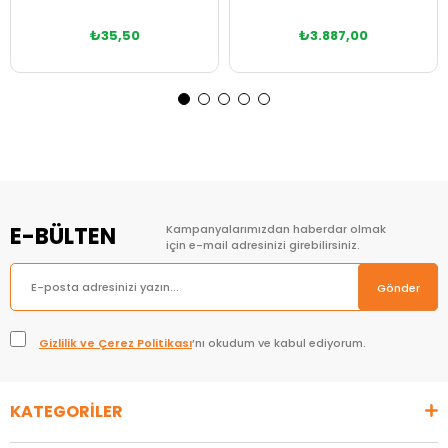
₺35,50
₺3.887,00
Sepete Ekle
Sepete Ekle
E-BÜLTEN
Kampanyalarımızdan haberdar olmak
için e-mail adresinizi girebilirsiniz.
Gönder
Gizlilik ve Çerez Politikası
’nı okudum ve kabul ediyorum.
KATEGORİLER