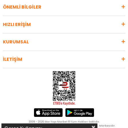
ÖNEMLİ BİLGİLER
HIZLI ERİŞİM
KURUMSAL
İLETİŞİM
2009 - 2026 Star Yapı Market © Tüm Hakları Saklıdır.
Star Yapı Market, bir
Çağlayan Ahşap Yapı Aksesuarları A.Ş.
Markasıdır.