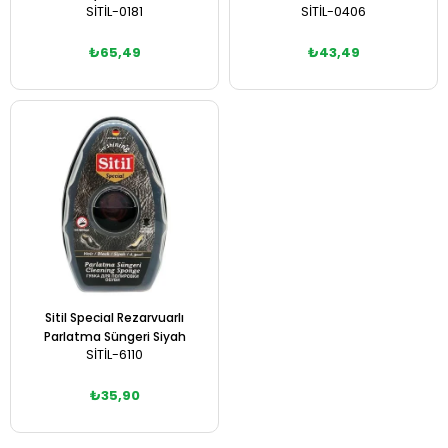
SİTİL-0181
SİTİL-0406
₺65,49
₺43,49
Sepete Ekle
Sepete Ekle
Sitil Special Rezarvuarlı
Parlatma Süngeri Siyah
SİTİL-6110
₺35,90