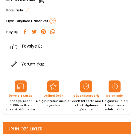
Karşılaştır
Fiyat Düşünce Haber Ver
Paylaş :
Tavsiye Et
Yorum Yaz
Ücretsiz Kargo
Orijinal Ürün
Güvenli Alışveriş
Kolay İade
5 Desiye Kadar
Aldığınız bütün ürünler
256BIT SSL sertifikası
Aldığınız ürünleri
3500₺ ve Üzeri
orijinaldir.
ile kart bilgileriniz
kolayca iade
Ücretsiz Gönderim
güvende!
edebilirsiniz.
ÜRÜN ÖZELLIKLERI