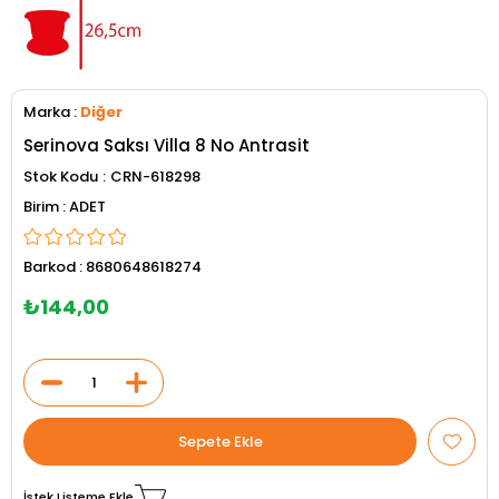
Marka
:
Diğer
Serinova Saksı Villa 8 No Antrasit
Stok Kodu
CRN-618298
ADET
Barkod
:
8680648618274
₺144,00
İstek Listeme Ekle