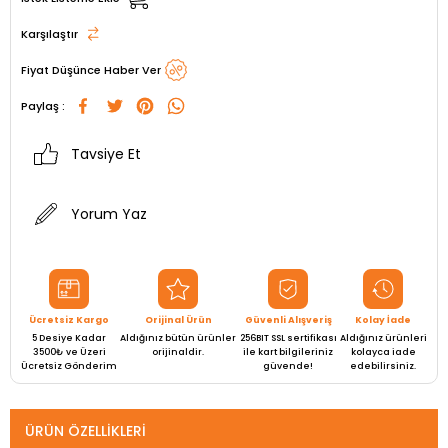
Karşılaştır
Fiyat Düşünce Haber Ver
Paylaş :
Tavsiye Et
Yorum Yaz
Ücretsiz Kargo
Orijinal Ürün
Güvenli Alışveriş
Kolay İade
5 Desiye Kadar
Aldığınız bütün ürünler
256BIT SSL sertifikası
Aldığınız ürünleri
3500₺ ve Üzeri
orijinaldir.
ile kart bilgileriniz
kolayca iade
Ücretsiz Gönderim
güvende!
edebilirsiniz.
ÜRÜN ÖZELLIKLERI