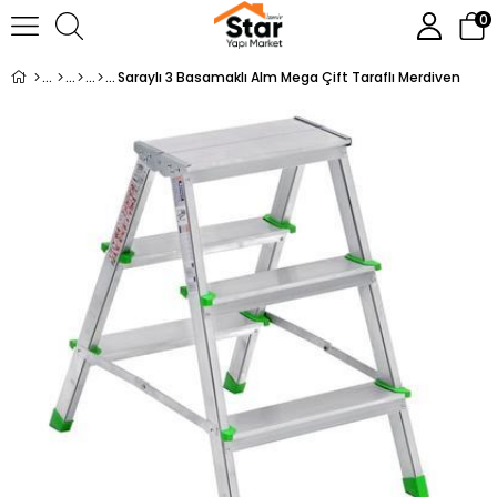
0
Saraylı 3 Basamaklı Alm Mega Çift Taraflı Merdiven