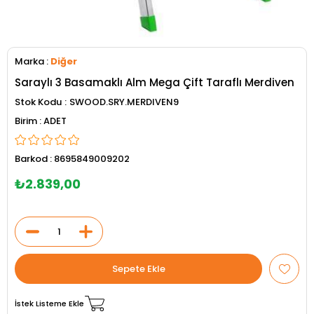
Marka
:
Diğer
Saraylı 3 Basamaklı Alm Mega Çift Taraflı Merdiven
Stok Kodu
SWOOD.SRY.MERDIVEN9
ADET
Barkod
:
8695849009202
₺2.839,00
İstek Listeme Ekle