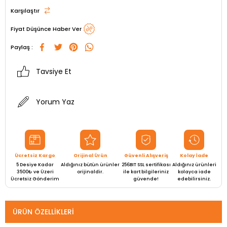
Karşılaştır
Fiyat Düşünce Haber Ver
Paylaş :
Tavsiye Et
Yorum Yaz
Ücretsiz Kargo
Orijinal Ürün
Güvenli Alışveriş
Kolay İade
5 Desiye Kadar
Aldığınız bütün ürünler
256BIT SSL sertifikası
Aldığınız ürünleri
3500₺ ve Üzeri
orijinaldir.
ile kart bilgileriniz
kolayca iade
Ücretsiz Gönderim
güvende!
edebilirsiniz.
ÜRÜN ÖZELLIKLERI