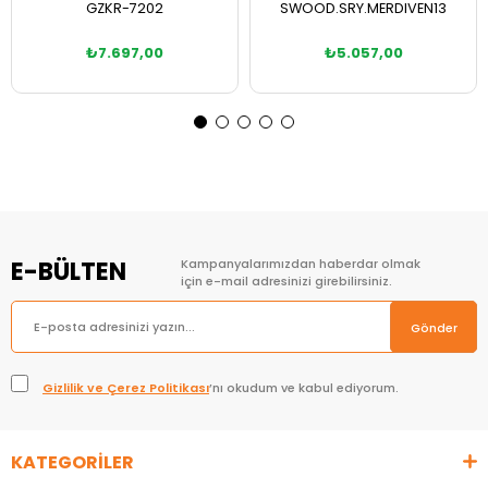
GZKR-7202
SWOOD.SRY.MERDIVEN13
₺7.697,00
₺5.057,00
Sepete Ekle
Sepete Ekle
E-BÜLTEN
Kampanyalarımızdan haberdar olmak
için e-mail adresinizi girebilirsiniz.
Gönder
Gizlilik ve Çerez Politikası
’nı okudum ve kabul ediyorum.
KATEGORİLER