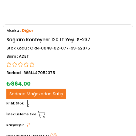
Marka
:
Diğer
Sağlam Konteyner 120 Lt Yeşil S-237
Stok Kodu
CRN-0048-02-077-99-52375
ADET
Barkod
:
8681447052375
₺864,00
Sadece Mağazadan Satış
Kritik Stok
İstek Listeme Ekle
Karşılaştır
Fiyat Düşünce Haber Ver