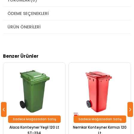
YORUMLAR
(0)
ÖDEME SEÇENEKLERI
ÜRÜN ÖNERILERI
Benzer Ürünler
Sadece Mağazadan Satış
Sadece Mağazadan Satış
Alaca Konteyner Yeşil 120 Lt
Nemkar Konteyner Kırmızı 120
ST-234
Lt