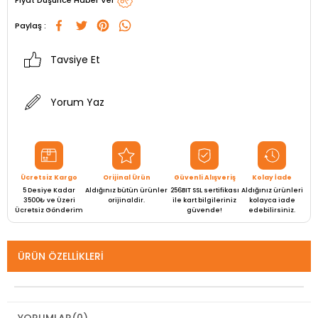
Paylaş :
Tavsiye Et
Yorum Yaz
Ücretsiz Kargo
Orijinal Ürün
Güvenli Alışveriş
Kolay İade
5 Desiye Kadar
Aldığınız bütün ürünler
256BIT SSL sertifikası
Aldığınız ürünleri
3500₺ ve Üzeri
orijinaldir.
ile kart bilgileriniz
kolayca iade
Ücretsiz Gönderim
güvende!
edebilirsiniz.
ÜRÜN ÖZELLIKLERI